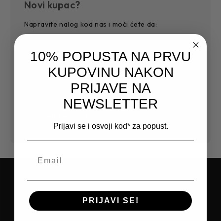
Novi kupac?
Napravite nalog kod nas i moći ćete da:
Jednostavnije i povoljnije završite kupovinu
10% POPUSTA NA PRVU
Sačuvajte više adresa za dostavu
Pristupite historiji narudžbi
KUPOVINU NAKON
Pratite nove narudžbe
PRIJAVE NA
Sačuvajte artikle na Vašoj listi želja
NEWSLETTER
Kreirajte nalog
Prijavi se i osvoji kod* za popust.
PRIJAVITE SE NA NEWSLETTER I
PRIJAVI SE!
OSTVARITE