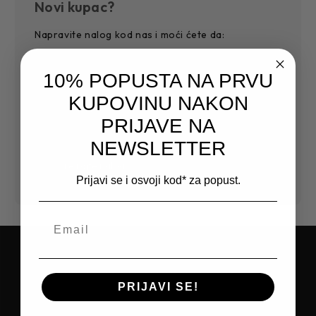
Novi kupac?
Napravite nalog kod nas i moći ćete da:
Jednostavnije i povoljnije završite kupovinu
10% POPUSTA NA PRVU
Sačuvajte više adresa za dostavu
Pristupite historiji narudžbi
KUPOVINU NAKON
Pratite nove narudžbe
PRIJAVE NA
Sačuvajte artikle na Vašoj listi želja
NEWSLETTER
Kreirajte nalog
Prijavi se i osvoji kod* za popust.
PRIJAVITE SE NA NEWSLETTER I
PRIJAVI SE!
OSTVARITE