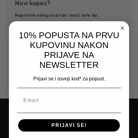
Novi kupac?
Napravite nalog kod nas i moći ćete da:
Jednostavnije i povoljnije završite kupovinu
10% POPUSTA NA PRVU
Sačuvajte više adresa za dostavu
Pristupite historiji narudžbi
KUPOVINU NAKON
Pratite nove narudžbe
PRIJAVE NA
Sačuvajte artikle na Vašoj listi želja
NEWSLETTER
Kreirajte nalog
Prijavi se i osvoji kod* za popust.
PRIJAVITE SE NA NEWSLETTER I
PRIJAVI SE!
OSTVARITE