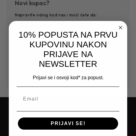
Novi kupac?
Napravite nalog kod nas i moći ćete da:
Jednostavnije i povoljnije završite kupovinu
10% POPUSTA NA PRVU
Sačuvajte više adresa za dostavu
Pristupite historiji narudžbi
KUPOVINU NAKON
Pratite nove narudžbe
PRIJAVE NA
Sačuvajte artikle na Vašoj listi želja
NEWSLETTER
Kreirajte nalog
Prijavi se i osvoji kod* za popust.
PRIJAVITE SE NA NEWSLETTER I
PRIJAVI SE!
OSTVARITE