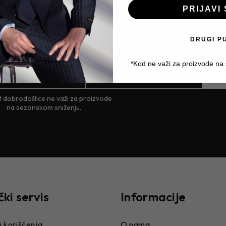
PRIJAVI 
st dobrodošlice* - Ostvaruješ 10% popusta na prvu slj
kupovinu
anski poklon - Za svaki rođendan očekuju te dodatni 
DRUGI P
i benefiti
*Kod ne važi za proizvode na
Prija
 dobrodošlice ne važi za proizvode
na sezonskom sniženju.
čki servis
Informacije
i korišćenja
O nama