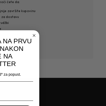
moći ćete da:
jnije završite kupovinu
a za dostavu
rudžbi
e
šoj listi želja
 NA PRVU
 NAKON
E NA
TTER
od* za popust.