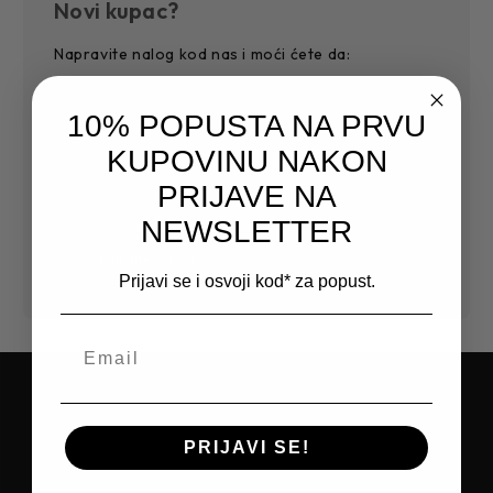
Novi kupac?
Napravite nalog kod nas i moći ćete da:
Jednostavnije i povoljnije završite kupovinu
10% POPUSTA NA PRVU
Sačuvajte više adresa za dostavu
Pristupite historiji narudžbi
KUPOVINU NAKON
Pratite nove narudžbe
PRIJAVE NA
Sačuvajte artikle na Vašoj listi želja
NEWSLETTER
Kreirajte nalog
Prijavi se i osvoji kod* za popust.
PRIJAVITE SE NA NEWSLETTER I
PRIJAVI SE!
OSTVARITE