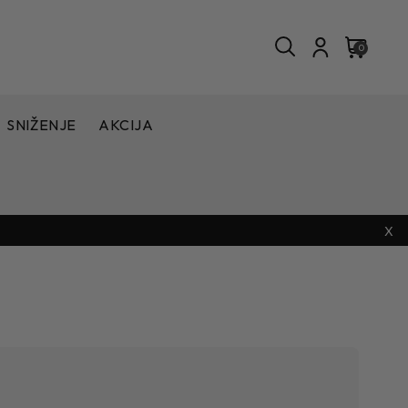
0
SNIŽENJE
AKCIJA
X