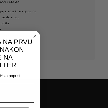
moći ćete da:
jnije završite kupovinu
a za dostavu
rudžbi
e
šoj listi želja
 NA PRVU
 NAKON
E NA
TTER
od* za popust.