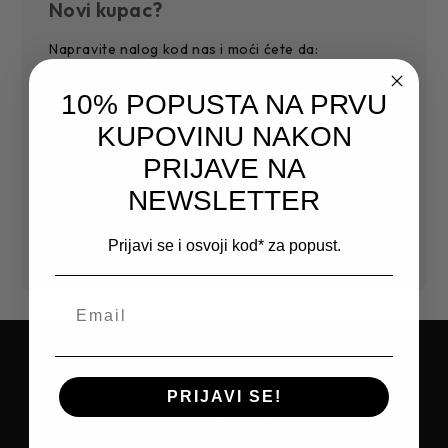
Novi kupac?
Napravite nalog kod nas i moći ćete da:
Jednostavnije i povoljnije završite kupovinu
10% POPUSTA NA PRVU
Sačuvajte više adresa za dostavu
KUPOVINU NAKON
Pristupite historiji narudžbi
Pratite nove narudžbe
PRIJAVE NA
Sačuvajte artikle na Vašoj listi želja
NEWSLETTER
Kreirajte nalog
Prijavi se i osvoji kod* za popust.
PRIJAVITE SE NA NEWSLETTER I
PRIJAVI SE!
OSTVARITE