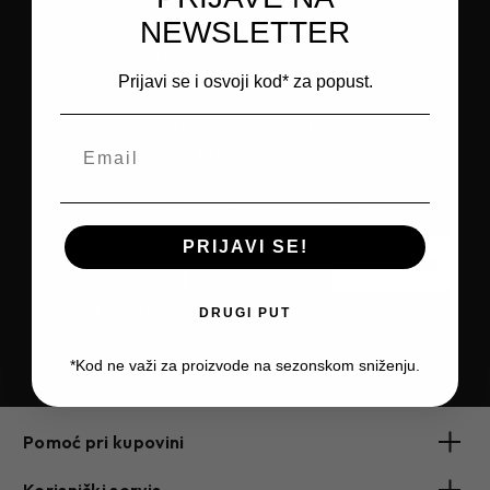
NEWSLETTER
PRIJAVITE SE NA NEWSLETTER I
OSTVARITE
Prijavi se i osvoji kod* za popust.
Popust dobrodošlice* - Ostvaruješ 10%
popusta na prvu sljedeću kupovinu
Rođendanski poklon - Za svaki rođendan
očekuju te dodatni popusti i benefiti
PRIJAVI SE!
Prijavite se
*Popust dobrodošlice ne važi za proizvode na
DRUGI PUT
sezonskom sniženju.
*Kod ne važi za proizvode na sezonskom sniženju.
Pomoć pri kupovini