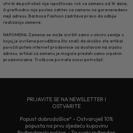
utvrdi da potrošač nije ispoštovao rok za zamenu od 14 dana,
ili prethodno nije poslao zahtev za zamenu na gorenavedenu
mejl adresu, Barbosa Fashion zadržava pravo da odbije
realizaciju zamene.
NAPOMENA: Zamena se može izvršiti samo u okviru zemlje u
kojoj je izvršena porudžbina što znači da ukoliko ste artikal
poručili putem internet prodavnice sa dostavom na srpsku
adresu, artikal za zamenu je moguće predati samo srpskim
prodavnicama. Troškove povrata snosi potrošač.
PRIJAVITE SE NA NEWSLETTER I
OSTVARITE
Popust dobrodošlice* - Ostvaruješ 10%
popusta na prvu sljedeću kupovinu
Rođendanski poklon - Za svaki rođendan