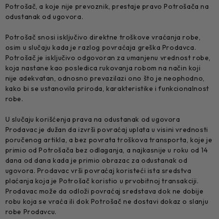
Potrošač, a koje nije prevoznik, prestaje pravo Potrošača na
odustanak od ugovora.
Potrošač snosi isključivo direktne troškove vraćanja robe,
osim u slučaju kada je razlog povraćaja greška Prodavca.
Potrošač je isključivo odgovoran za umanjenu vrednost robe,
koja nastane kao posledica rukovanja robom na način koji
nije adekvatan, odnosno prevazilazi ono što je neophodno,
kako bi se ustanovila priroda, karakteristike i funkcionalnost
robe.
U slučaju korišćenja prava na odustanak od ugovora
Prodavac je dužan da izvrši povraćaj uplata u visini vrednosti
poručenog artikla, a bez povrata troškova transporta, koje je
primio od Potrošača bez odlaganja, a najkasnije u roku od 14
dana od dana kada je primio obrazac za odustanak od
ugovora. Prodavac vrši povraćaj koristeći ista sredstva
plaćanja koja je Potrošač koristio u prvobitnoj transakciji.
Prodavac može da odloži povraćaj sredstava dok ne dobije
robu koja se vraća ili dok Potrošač ne dostavi dokaz o slanju
robe Prodavcu.