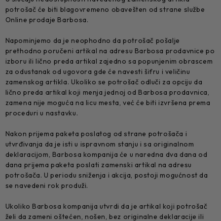
potrošač će biti blagovremeno obavešten od strane službe
Online prodaje Barbosa.
Napominjemo da je neophodno da potrošač pošalje
prethodno poručeni artikal na adresu Barbosa prodavnice po
izboru ili lično preda artikal zajedno sa popunjenim obrascem
za odustanak od ugovora gde će navesti šifru i veličinu
zamenskog artikla. Ukoliko se potrošač odluči za opciju da
lično preda artikal koji menja jednoj od Barbosa prodavnica,
zamena nije moguća na licu mesta, već će biti izvršena prema
proceduri u nastavku.
Nakon prijema paketa poslatog od strane potrošača i
utvrđivanja da je isti u ispravnom stanju i sa originalnom
deklaracijom, Barbosa kompanija će u naredna dva dana od
dana prijema paketa poslati zamenski artikal na adresu
potrošača. U periodu sniženja i akcija, postoji mogućnost da
se navedeni rok produži.
Ukoliko Barbosa kompanija utvrdi da je artikal koji potrošač
želi da zameni oštećen, nošen, bez originalne deklaracije ili