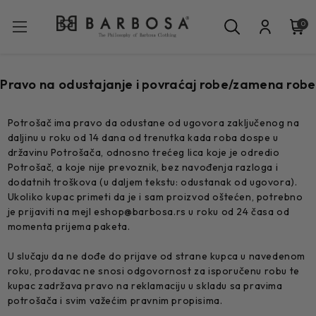
0
Pravo na odustajanje i povraćaj robe/zamena robe
Potrošač ima pravo da odustane od ugovora zaključenog na
daljinu u roku od 14 dana od trenutka kada roba dospe u
državinu Potrošača, odnosno trećeg lica koje je odredio
Potrošač, a koje nije prevoznik, bez navođenja razloga i
dodatnih troškova (u daljem tekstu: odustanak od ugovora).
Ukoliko kupac primeti da je i sam proizvod oštećen, potrebno
je prijaviti na mejl eshop@barbosa.rs u roku od 24 časa od
momenta prijema paketa.
U slučaju da ne dođe do prijave od strane kupca u navedenom
roku, prodavac ne snosi odgovornost za isporučenu robu te
kupac zadržava pravo na reklamaciju u skladu sa pravima
potrošača i svim važećim pravnim propisima.