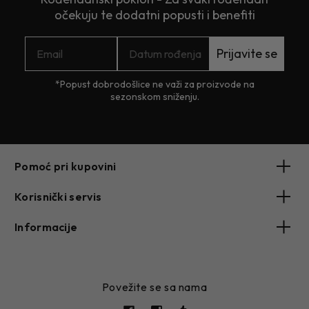
očekuju te dodatni popusti i benefiti
Prijavite se
*Popust dobrodošlice ne važi za proizvode na
sezonskom sniženju.
Pomoć pri kupovini
Korisnički servis
Informacije
Povežite se sa nama