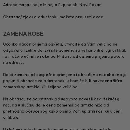
Adresa magacina je Mihajla Pupina bb, Novi Pazar.
Obrazac/izjavu o odustanku možete preuzeti
ovde
.
ZAMENA ROBE
Ukoliko nakon prijema paketa, utvrdite da Vam veličina ne
odgovara i želite da izvršite zamenu za veličinu ili drugi artikal,
to možete učiniti u roku od 14 dana od datuma prijema paketa
na adresu.
Da bi zamena bila uspešno primljena i obrađena neophodno je
popuniti obrazac za odustanak, u kom će biti navedena šifra
zamenskog artikla i/ili željena veličina.
Na obrascu za odustanak od ugovora navesti broj tekućeg
računa u slučaju da je cena zamenskog artikla niža od
prethodno poručenog kako bismo Vam uplatili razliku u ceni
artikala.
U slučaju nedostupnosti navedenog zamenskog artikla