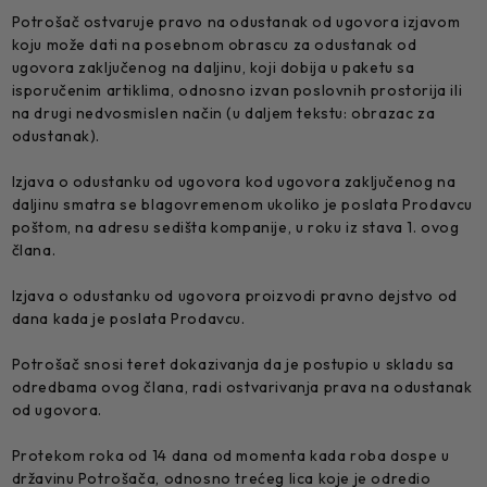
Potrošač ostvaruje pravo na odustanak od ugovora izjavom
koju može dati na posebnom obrascu za odustanak od
ugovora zaključenog na daljinu, koji dobija u paketu sa
isporučenim artiklima, odnosno izvan poslovnih prostorija ili
na drugi nedvosmislen način (u daljem tekstu: obrazac za
odustanak).
Izjava o odustanku od ugovora kod ugovora zaključenog na
daljinu smatra se blagovremenom ukoliko je poslata Prodavcu
poštom, na adresu sedišta kompanije, u roku iz stava 1. ovog
člana.
Izjava o odustanku od ugovora proizvodi pravno dejstvo od
dana kada je poslata Prodavcu.
Potrošač snosi teret dokazivanja da je postupio u skladu sa
odredbama ovog člana, radi ostvarivanja prava na odustanak
od ugovora.
Protekom roka od 14 dana od momenta kada roba dospe u
državinu Potrošača, odnosno trećeg lica koje je odredio