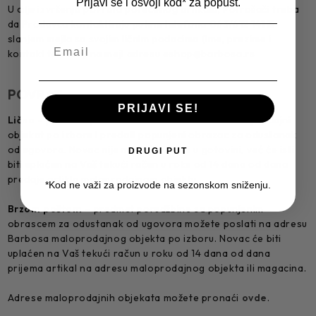
Prijavi se i osvoji kod* za popust.
U cilju izvršenja povrata poručenog artikala, Potrošači treba
da Prodavca kontaktiraju putem telefona 063/612 141 ili
slanjem mejla sa svojim ličnim podacima (ime, prezime i
kontakt telefon) na mejl adresu eshop@barbosa.rs
POVRAT
PRIJAVI SE!
Lično
– predmet porudžbine možete odneti u maloprodajni
objekat po izboru i predati popunjeni obrazac za odustanak
od ugovora. Novac nije moguće vratiti u gotovini, već će isti
DRUGI PUT
biti uplaćen na Vaš tekući račun u roku od 14 dana od dana
predaje artikla maloprodajnom objektu.
*Kod ne važi za proizvode na sezonskom sniženju.
Brzom poštom
– predmet porudžbine sa popunjenim
obrascem za odustanak od ugovora možete poslati na adresu
Barbosa maloprodajnog objekta po izboru. Novac će biti
uplaćen na Vaš tekući račun u roku od 14 dana od dana
prijema artikal na adresu maloprodajnog objekta ili magacina.
Adrese maloprodajnih objekata možete pronaći
ovde
.