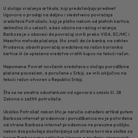
U slučaju vraćanja artikala, koji predstavljaju predmet
Ugovora o prodaji na daljinu i sledstveno povraćaja
sredstava Potrošaču, koji je platio nekom od platnih kartica,
delimično ili u celosti, a bez obzira na razlog vraćanja,
Barbosa je u obavezi da povraćaj izvrši preko VISA, EC/MC i
Maestro metoda plaćanja, što znači da će banka, na zahtev
Prodavca, obaviti povraćaj sredstava na račun korisnika
kartice ili će uplaćena sredstva vratiti kupcu na tekući račun.
Napomena: Povrat novčanih sredstava u slučaju porudžbine
plaćene pouzećem, a poručene u Srbiji, se vrši isključivo na
tekući račun otvoren u Republici Srbiji.
Šta se ne smatra odustankom od ugovora u smislu čl. 28
Zakona o zaštiti potrošača:
Ukoliko Potrošač nakon što je naručio određeni artikal putem
Barbosa internet prodavnice i porudžbenica mu je potvrđena
od strane Barbosa internet prodavnice ne preuzme pošiljku,
nakon dva pokušaja dostavljanja od strane kurirske službe sa
kojom Barbosa ima zaključen Ugovor o pružanju ekspresnih