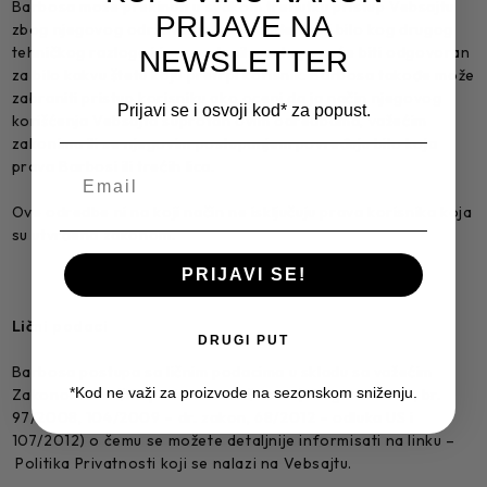
Barbosa može prekinuti u svakom trenutku pristup Vebsajtu
PRIJAVE NA
zbog njegovog održavanja, obezbeđenja ili bilo kog drugog
tehničkog razloga i iz navedenih razloga neće biti odgovoran
NEWSLETTER
za bilo kakvu štetu koju pretrpi korisnik. Barbosa takođe može
zabraniti pristup korisniku ako oceni da ja način njegovog
Prijavi se i osvoji kod* za popust.
korišćenja Vebsajta suprotan ovim odredbama, važećim
zakonima ili se njegovim postupanjem povređuju bilo koja
prava Barbosi ili trećih lica.
Ove odredbe ni na koji način ne isključuju prava korisnika koja
su utvrđena zakonom.
PRIJAVI SE!
Lični podaci
DRUGI PUT
Barbosa postupa sa ličnim podacima u skladu sa važećim
*Kod ne važi za proizvode na sezonskom sniženju.
Zakonom o zaštiti podataka o ličnosti (“Sl. glasnik RS”, br.
97/2008, 104/2009 – dr. zakon, 68/2012 – odluka US i
107/2012) o čemu se možete detaljnije informisati na linku –
Politika Privatnosti koji se nalazi na Vebsajtu.