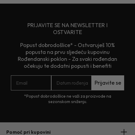
PRIJAVITE SE NA NEWSLETTER I
OSTVARITE
Popust dobrodošlice* - Ostvaruješ 10%
popusta na prvu sljedeću kupovinu
Rođendanski poklon - Za svaki rođendan
očekuju te dodatni popusti i benefiti
Prijavite se
*Popust dobrodošlice ne važi za proizvode na
sezonskom sniženju.
Pomoć pri kupovini