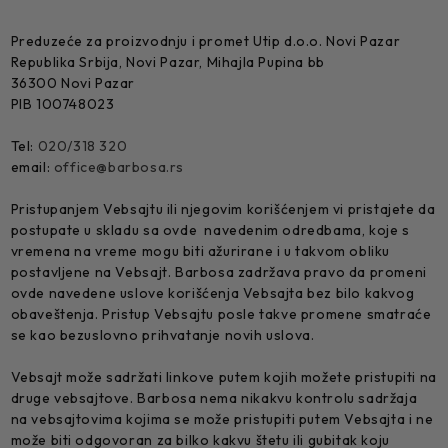
Preduzeće za proizvodnju i promet Utip d.o.o. Novi Pazar
Republika Srbija, Novi Pazar, Mihajla Pupina bb
36300 Novi Pazar
PIB 100748023
Tel:
020/318 320
email:
office@barbosa.rs
Pristupanjem Vebsajtu ili njegovim korišćenjem vi pristajete da
postupate u skladu sa ovde navedenim odredbama, koje s
vremena na vreme mogu biti ažurirane i u takvom obliku
postavljene na Vebsajt. Barbosa zadržava pravo da promeni
ovde navedene uslove korišćenja Vebsajta bez bilo kakvog
obaveštenja. Pristup Vebsajtu posle takve promene smatraće
se kao bezuslovno prihvatanje novih uslova.
Vebsajt može sadržati linkove putem kojih možete pristupiti na
druge vebsajtove. Barbosa nema nikakvu kontrolu sadržaja
na vebsajtovima kojima se može pristupiti putem Vebsajta i ne
može biti odgovoran za bilko kakvu štetu ili gubitak koju