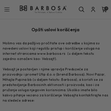
0
Opšti uslovi korišćenja
Molimo vas da pažljivo pročitate ove odredbe u kojima su
navedeni uslovi koji regulišu pristup i korišćenje usluga na
internet stranicama www.barbosa.rs (u daljem tekstu
zajedno označeni kao: Vebsajt).
Vebsajt je postavljen i njime upravlja Preduzeće za
proizvodnju i promet Utip d.o.o (brend Barbosa). Novi Pazar,
Mihajla Pupina bb (u daljem tekstu: Barbosa), a koristi se za
predstavljanje Barbosinih aktivnosti i proizvoda, kao i za
pružanje usluga njegovim korisnicima. Ukoliko imate bilo
kakvo pitanje vezano za korišćenje Vebsajta kontaktirajte nas
na sledeće adrese: