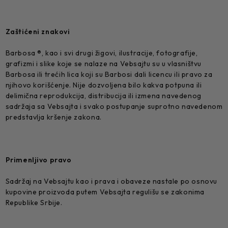
Zaštićeni znakovi
Barbosa ®, kao i svi drugi žigovi, ilustracije, fotografije,
grafizmi i slike koje se nalaze na Vebsajtu su u vlasništvu
Barbosa ili trećih lica koji su Barbosi dali licencu ili pravo za
njihovo korišćenje. Nije dozvoljena bilo kakva potpuna ili
delimična reprodukcija, distribucija ili izmena navedenog
sadržaja sa Vebsajta i svako postupanje suprotno navedenom
predstavlja kršenje zakona.
Primenljivo pravo
Sadržaj na Vebsajtu kao i prava i obaveze nastale po osnovu
kupovine proizvoda putem Vebsajta regulišu se zakonima
Republike Srbije.