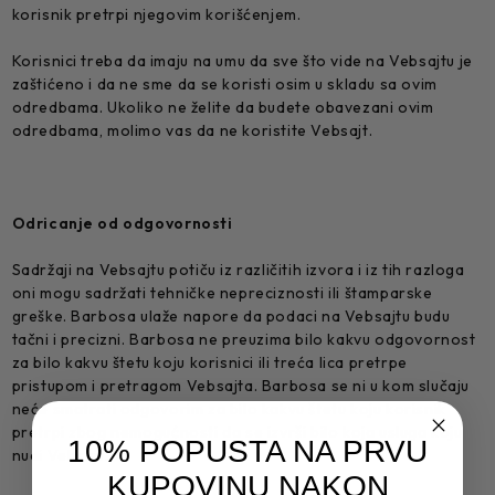
korisnik pretrpi njegovim korišćenjem.
Korisnici treba da imaju na umu da sve što vide na Vebsajtu je
zaštićeno i da ne sme da se koristi osim u skladu sa ovim
odredbama. Ukoliko ne želite da budete obavezani ovim
odredbama, molimo vas da ne koristite Vebsajt.
Odricanje od odgovornosti
Sadržaji na Vebsajtu potiču iz različitih izvora i iz tih razloga
oni mogu sadržati tehničke nepreciznosti ili štamparske
greške. Barbosa ulaže napore da podaci na Vebsajtu budu
tačni i precizni. Barbosa ne preuzima bilo kakvu odgovornost
za bilo kakvu štetu koju korisnici ili treća lica pretrpe
pristupom i pretragom Vebsajta. Barbosa se ni u kom slučaju
neće smatrati odgovorim za bilo kakvu štetu koju korisnik
pretrpi zbog nemogućnosti da se izvrši bilo koja usluga koju
10% POPUSTA NA PRVU
nudi Vebsajt.
KUPOVINU NAKON