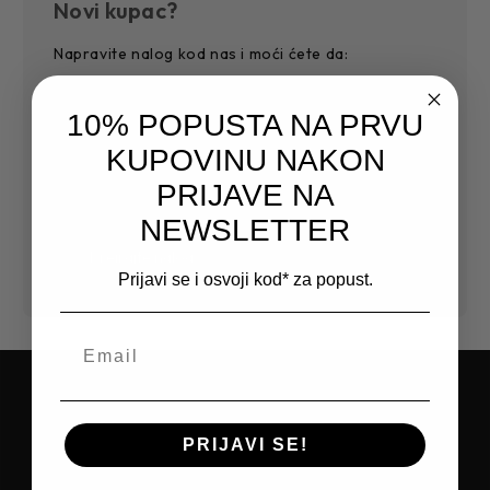
Novi kupac?
Napravite nalog kod nas i moći ćete da:
Jednostavnije i povoljnije završite kupovinu
10% POPUSTA NA PRVU
Sačuvajte više adresa za dostavu
Pristupite historiji narudžbi
KUPOVINU NAKON
Pratite nove narudžbe
PRIJAVE NA
Sačuvajte artikle na Vašoj listi želja
NEWSLETTER
Kreirajte nalog
Prijavi se i osvoji kod* za popust.
PRIJAVITE SE NA NEWSLETTER I
PRIJAVI SE!
OSTVARITE