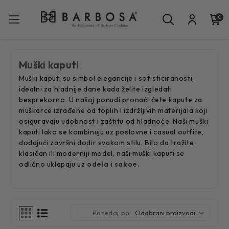
0
Muški kaputi
Muški kaputi su simbol elegancije i sofisticiranosti,
idealni za hladnije dane kada želite izgledati
besprekorno. U našoj ponudi pronaći ćete kapute za
muškarce izrađene od toplih i izdržljivih materijala koji
osiguravaju udobnost i zaštitu od hladnoće. Naši muški
kaputi lako se kombinuju uz poslovne i casual outfite,
dodajući završni dodir svakom stilu. Bilo da tražite
klasičan ili moderniji model, naši muški kaputi se
odlično uklapaju uz
odela
i
sakoe
.
Poredaj po: