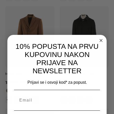
10% POPUSTA NA PRVU
KUPOVINU NAKON
PRIJAVE NA
NEWSLETTER
MUŠKI KAPUT 10-132
MUŠKI KAPUT 10-138
18,900.00RSD
18,900.00RSD
Prijavi se i osvoji kod* za popust.
+3
+1