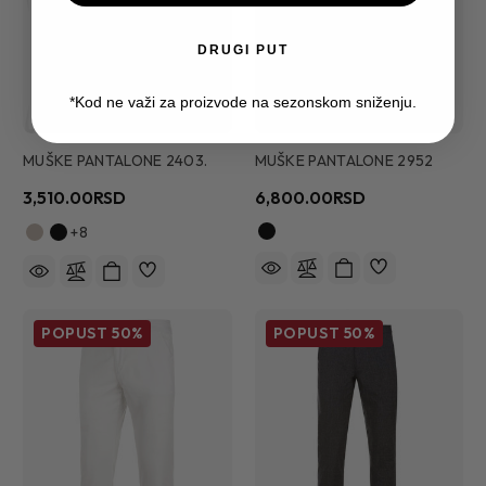
DRUGI PUT
*Kod ne važi za proizvode na sezonskom sniženju.
MUŠKE PANTALONE 2403.
MUŠKE PANTALONE 2952
3,510.00RSD
6,800.00RSD
+8
POPUST
50%
POPUST
50%