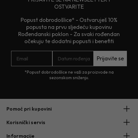
OSTVARITE
Popust dobrodošlice* - Ostvaruješ 10%
popusta na prvu sljedeću kupovinu
Rođendanski poklon - Za svaki rođendan
očekuju te dodatni popusti i benefiti
Prijavite se
*Popust dobrodošlice ne važi za proizvode na
sezonskom sniženju.
Pomoć pri kupovini
Korisnički servis
Informacije