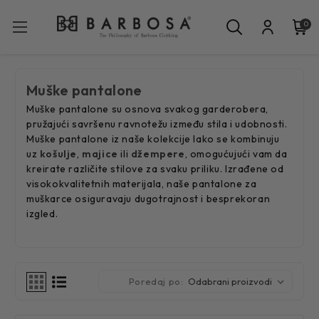
0
Muške pantalone
Muške pantalone su osnova svakog garderobera,
pružajući savršenu ravnotežu između stila i udobnosti.
Muške pantalone iz naše kolekcije lako se kombinuju
uz
košulje
,
majice
ili
džempere
, omogućujući vam da
kreirate različite stilove za svaku priliku. Izrađene od
visokokvalitetnih materijala, naše pantalone za
muškarce osiguravaju dugotrajnost i besprekoran
izgled.
Poredaj po: