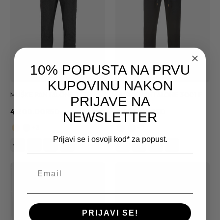
10% POPUSTA NA PRVU
KUPOVINU NAKON
MUŠKE PANTALONE 2229
MUŠKE PANTALONE 3001 F
PRIJAVE NA
4,200.00RSD
8,400.00RSD
NEWSLETTER
+3
+5
Prijavi se i osvoji kod* za popust.
PRIJAVI SE!