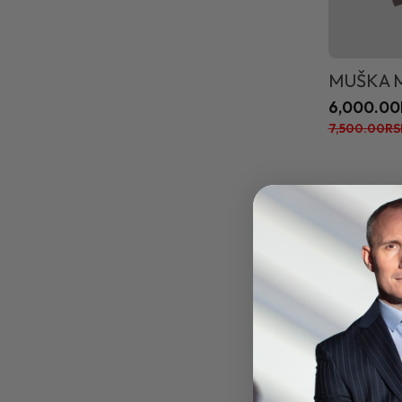
MUŠKA M
6,000.00
7,500.00RS
POPUST