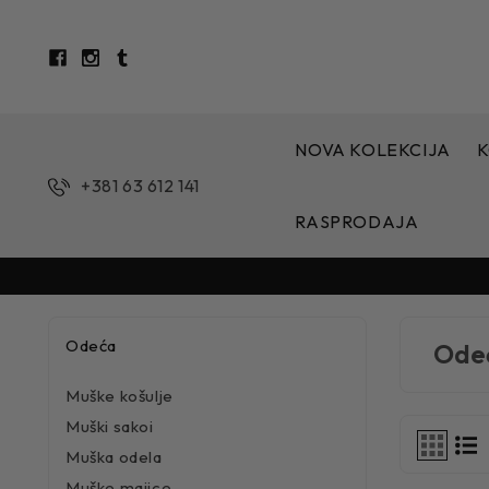
NOVA KOLEKCIJA
K
+381 63 612 141
RASPRODAJA
Odeća
Ode
Muške košulje
Muški sakoi
Muška odela
Muške majice