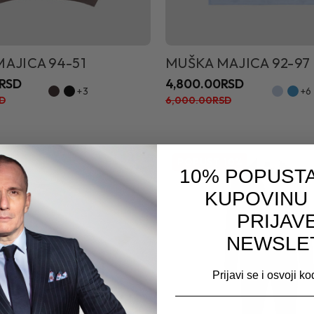
AJICA 94-51
MUŠKA MAJICA 92-97
RSD
4,800.00RSD
+3
+6
D
6,000.00RSD
20%
POPUST
10%
10% POPUSTA
KUPOVINU
PRIJAV
NEWSLE
Prijavi se i osvoji k