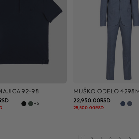
AJICA 92-98
MUŠKO ODELO 4298
RSD
22,950.00RSD
+6
D
25,500.00RSD
1
2
3
4
5
6