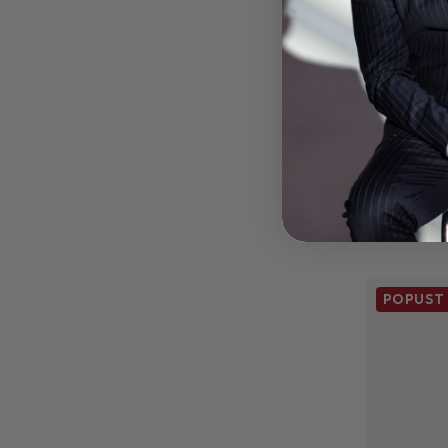
MUŠKA 
4,800.00
6,000.00R
POPUST