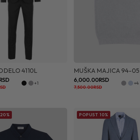
ODELO 4110L
MUŠKA MAJICA 94-05
0RSD
6,000.00RSD
+1
+4
RSD
7,500.00RSD
20%
POPUST
10%