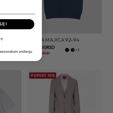
SE!
MUŠKA MAJICA 92-94
UT
5,200.00RSD
+3
 sezonskom sniženju.
6,500.00RSD
POPUST
10%