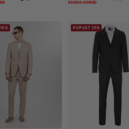
SD
29,500.00RSD
10%
POPUST
10%