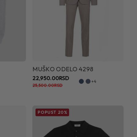
MUŠKO ODELO 4298
22,950.00RSD
+4
25,500.00RSD
POPUST
20%