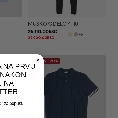
MUŠKO ODELO 4110
25,110.00RSD
+6
27,900.00RSD
POPUST
20%
 NA PRVU
 NAKON
E NA
TTER
od* za popust.