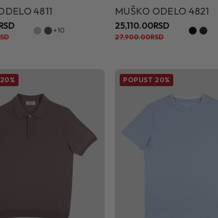
ODELO 4811
MUŠKO ODELO 4821
0RSD
25,110.00RSD
+10
RSD
27,900.00RSD
20%
POPUST
20%