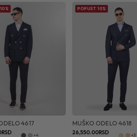
10%
POPUST
10%
ODELO 4617
MUŠKO ODELO 4618
0RSD
26,550.00RSD
+4
+3