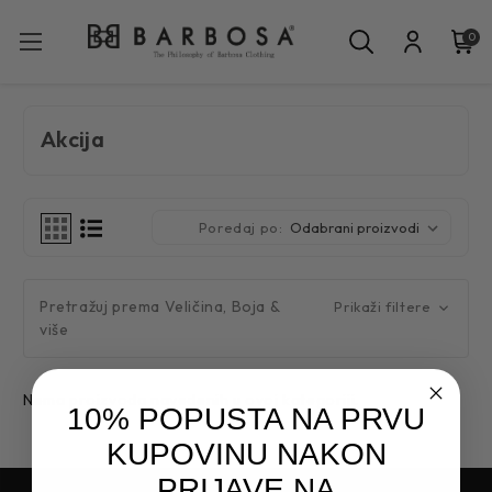
0
Akcija
Poredaj po:
Pretražuj prema Veličina, Boja &
Prikaži filtere
više
Nema proizvoda navedenih u ovoj kategoriji.
10% POPUSTA NA PRVU
KUPOVINU NAKON
PRIJAVE NA