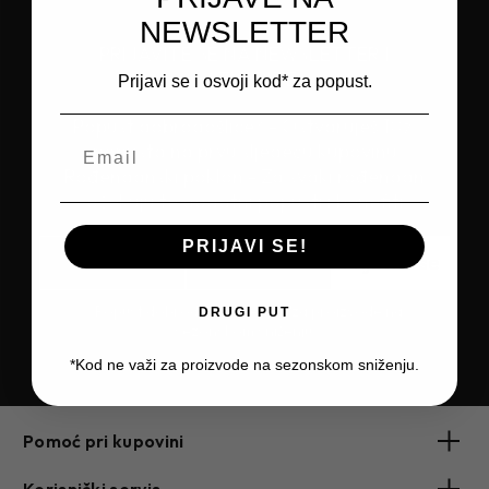
NEWSLETTER
PRIJAVITE SE NA NEWSLETTER I
OSTVARITE
Prijavi se i osvoji kod* za popust.
Popust dobrodošlice* - Ostvaruješ 10%
popusta na prvu sljedeću kupovinu
Rođendanski poklon - Za svaki rođendan
očekuju te dodatni popusti i benefiti
PRIJAVI SE!
Prijavite se
*Popust dobrodošlice ne važi za proizvode na
DRUGI PUT
sezonskom sniženju.
*Kod ne važi za proizvode na sezonskom sniženju.
Pomoć pri kupovini