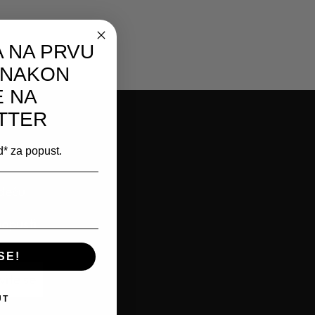
 NA PRVU
 NAKON
E NA
TTER
od* za popust.
edeću
popusti
SE!
vite se
UT