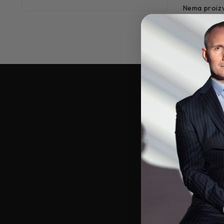
Nema proizv
Popu
Rođend
*Popust