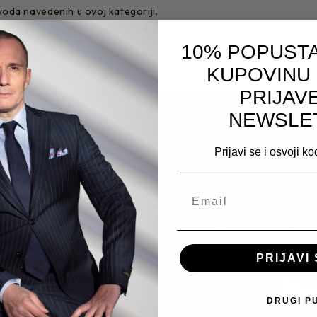
oda navedenih u ovoj kategoriji.
10% POPUSTA
KUPOVINU
PRIJAV
NEWSLE
Prijavi se i osvoji k
PRIJAVITE SE NA NEWSLETTER I OSTVARITE
st dobrodošlice* - Ostvaruješ 10% popusta na prvu slj
kupovinu
anski poklon - Za svaki rođendan očekuju te dodatni 
i benefiti
PRIJAVI 
Prija
DRUGI P
 dobrodošlice ne važi za proizvode