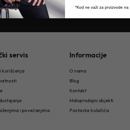
na sezonskom sniženju.
*Kod ne važi za proizvode na
čki servis
Informacije
i korišćenja
O nama
ivatnosti
Blog
je
Kontakt
dustajanje
Maloprodajni objekti
niženjima i povećanjima
Postavke kolačića
e