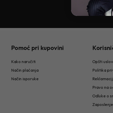
Pomoć pri kupovini
Korisni
Kako naručiti
Opšti uslov
Način plaćanja
Politika pr
Način isporuke
Reklamaci
Pravo na o
Odluke o s
Zaposlenj