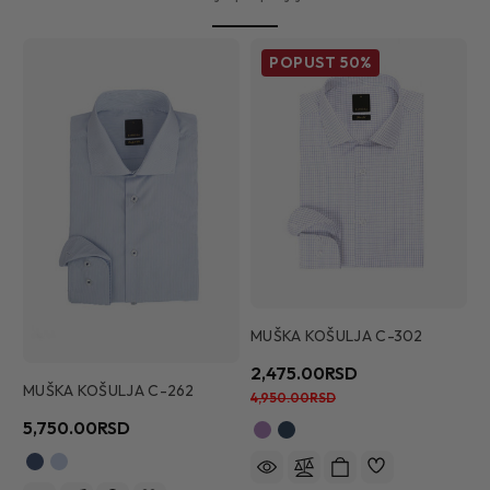
POPUST
50%
MUŠKA KOŠULJA C-302
M
2,475.00RSD
4
MUŠKA KOŠULJA C-262
4,950.00RSD
5,750.00RSD