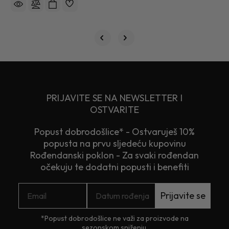
PRIJAVITE SE NA NEWSLETTER I
OSTVARITE
Popust dobrodošlice* - Ostvaruješ 10%
popusta na prvu sljedeću kupovinu
Rođendanski poklon - Za svaki rođendan
očekuju te dodatni popusti i benefiti
Prijavite se
*Popust dobrodošlice ne važi za proizvode na
sezonskom sniženju.