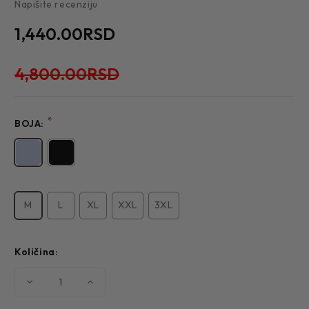
Napišite recenziju
1,440.00RSD
4,800.00RSD
*
BOJA:
M
L
XL
XXL
3XL
Količina:
Smanjite
Povećajte
količinu
količinu
MUŠKA
MUŠKA