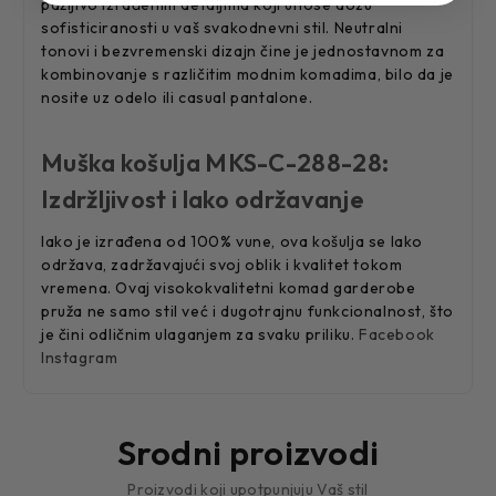
pažljivo izrađenim detaljima koji unose dozu
sofisticiranosti u vaš svakodnevni stil. Neutralni
tonovi i bezvremenski dizajn čine je jednostavnom za
kombinovanje s različitim modnim komadima, bilo da je
nosite uz odelo ili casual pantalone.
Muška košulja MKS-C-288-28:
Izdržljivost i lako održavanje
Iako je izrađena od 100% vune, ova košulja se lako
održava, zadržavajući svoj oblik i kvalitet tokom
vremena. Ovaj visokokvalitetni komad garderobe
pruža ne samo stil već i dugotrajnu funkcionalnost, što
je čini odličnim ulaganjem za svaku priliku.
Facebook
Instagram
Srodni proizvodi
Proizvodi koji upotpunjuju Vaš stil