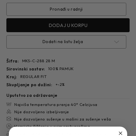
KOŠULJA
KOŠULJA
C-
C-
288
288
Pronađi u radnji
F
F
Dodati na listu želja
Šifra:
MKS-C-288 28 M
sirovinski sastav:
100% PAMUK
kroj:
REGULAR FIT
skupljanje po dužini:
+-2%
Uputstvo za održavanje
Najviša temperatura pranja 40° Celzijusa
Nije dozvoljeno izbeljivanje
Nije dozvoljeno sušenje u mašini za sušenje veša
Hemijsko čišćenje u svim rastvaračima
Peglati sa najvišom temperaturom ploče do 150°C