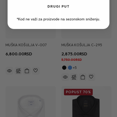
DRUGI PUT
*Kod ne važi za proizvode na sezonskom sniženju.
MUŠKA KOŠULJA V-007
MUŠKA KOŠULJA C-295
6,800.00RSD
2,875.00RSD
5,750.00RSD
+5
POPUST
70%