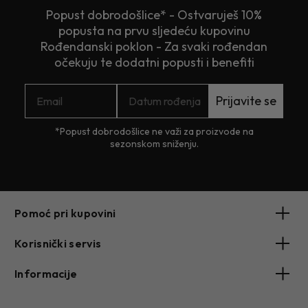
Popust dobrodošlice* - Ostvaruješ 10%
popusta na prvu sljedeću kupovinu
Rođendanski poklon - Za svaki rođendan
očekuju te dodatni popusti i benefiti
Prijavite se
*Popust dobrodošlice ne važi za proizvode na
sezonskom sniženju.
Pomoć pri kupovini
Korisnički servis
Informacije