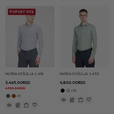
POPUST
30%
MUŠKA KOŠULJA J-418
MUŠKA KOŠULJA J-650
3,465.00RSD
4,800.00RSD
4,950.00RSD
+15
+5