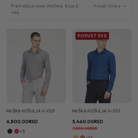
Pretražuj prema Veličina, Boja &
Prikaži filtere
više
POPUST
30%
MUŠKA KOŠULJA V-025
MUŠKA KOŠULJA V-201
6,800.00RSD
5,460.00RSD
7,800.00RSD
+5
+12