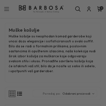
0
Muške košulje
Muške košulje su neophodan komad garderobe koji
unosi dozu elegancije i sofisticiranosti u svaki outfit.
Bilo da se radi o formalnim prilikama, poslovnim
sastancima ili opuštenim izlascima, naša kolekcija nudi
širok izbor košulja za muškarce koje odgovaraju
svakom stilu i ukusu. Pronađite savršenu košulju koja
će istaknuti vaš stil, bilo da je nosite uz
sako
ili
odelo
,
i upotpuniti vaš garderober.
Poredaj po: