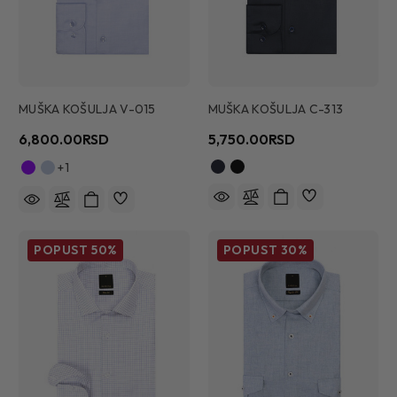
MUŠKA KOŠULJA V-015
MUŠKA KOŠULJA C-313
6,800.00RSD
5,750.00RSD
+1
POPUST
50%
POPUST
30%