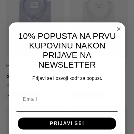
10% POPUSTA NA PRVU
KUPOVINU NAKON
PRIJAVE NA
NEWSLETTER
MUŠKA KOŠULJA V-016
MUŠKA KOŠULJA V-002 F
6,800.00RSD
7,200.00RSD
Prijavi se i osvoji kod* za popust.
POPUST
50%
PRIJAVI SE!