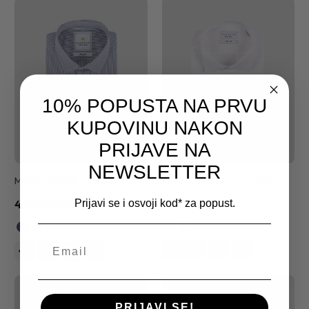
10% POPUSTA NA PRVU
KUPOVINU NAKON
PRIJAVE NA
NEWSLETTER
MUŠKA KOŠULJA J-661
MUŠKA KOŠULJA V-030
4,800.00RSD
8,400.00RSD
Prijavi se i osvoji kod* za popust.
+5
POPUST
30%
PRIJAVI SE!