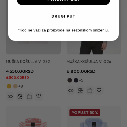
DRUGI PUT
*Kod ne važi za proizvode na sezonskom sniženju.
MUŠKA KOŠULJA V-232
MUŠKA KOŠULJA V-026
4,550.00RSD
6,800.00RSD
6,500.00RSD
+5
+8
POPUST
50%