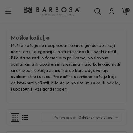
0
Muške košulje
Muške košulje su neophodan komad garderobe koji
unosi dozu elegancije i sofisticiranosti u svaki outfit.
Bilo da se radi o formalnim prilikama, poslovnim
sastancima ili opuštenim izlascima, naša kolekcija nudi
širok izbor košulja za muškarce koje odgovaraju
svakom stilu i ukusu. Pronađite savršenu košulju koja
će istaknuti vaš stil, bilo da je nosite uz
sako
ili
odelo
,
i upotpuniti vaš garderober.
Poredaj po: