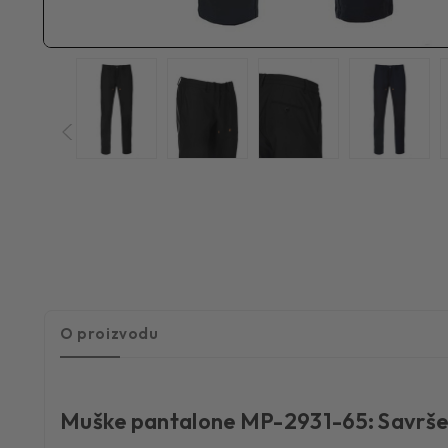
O proizvodu
Muške pantalone MP-2931-65
:
Savrše