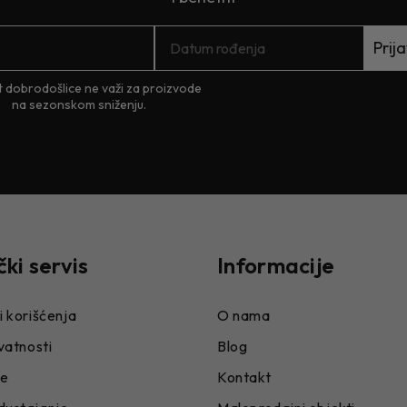
Prija
 dobrodošlice ne važi za proizvode
na sezonskom sniženju.
čki servis
Informacije
i korišćenja
O nama
ivatnosti
Blog
je
Kontakt