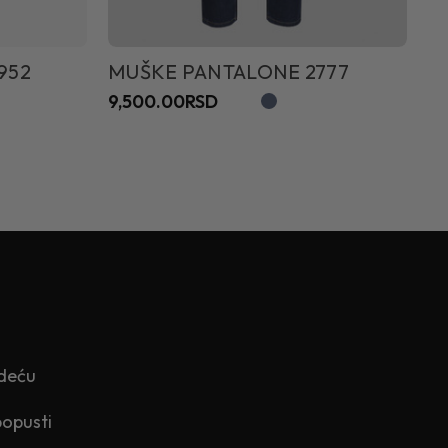
952
MUŠKE PANTALONE 2777
M
9,500.00RSD
7
edeću
popusti