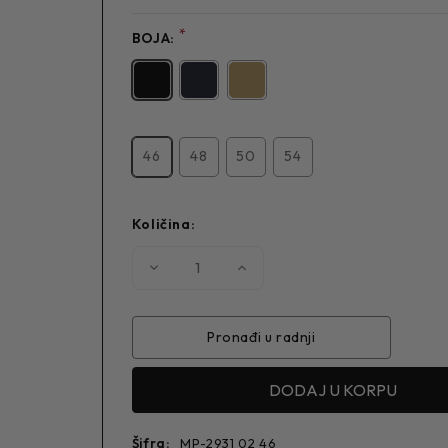
*
BOJA:
46
48
50
54
Količina:
Smanjite
Povećajte
količinu
količinu
MUŠKE
MUŠKE
PANTALONE
PANTALONE
2931
2931
Pronađi u radnji
Šifra:
MP-2931 02 46