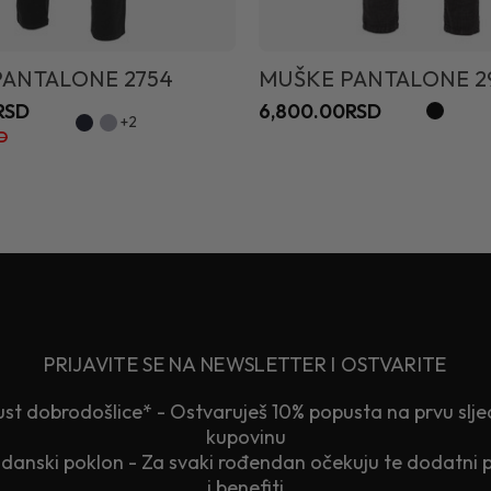
PANTALONE 2754
MUŠKE PANTALONE 2
RSD
6,800.00RSD
+2
D
PRIJAVITE SE NA NEWSLETTER I OSTVARITE
st dobrodošlice* - Ostvaruješ 10% popusta na prvu slj
kupovinu
anski poklon - Za svaki rođendan očekuju te dodatni 
i benefiti