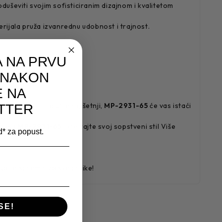
oduševiti svojim sofisticiranim dizajnom i kvalitetom
rijala pruža izvanrednu udobnost i trajnost.
 NA PRVU
 NAKON
E NA
ku, večeri ili opuštenoj šetnji,
MP-2931-65
će vas istaći
TTER
arbosa
MP-2931-65
i kreirajte svoj sopstveni stil Više
od* za popust.
 budite spremni za sve prilike!
SE!