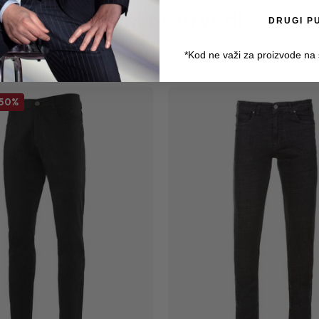
Srodni proizvodi
DRUGI P
Proizvodi koji upotpunjuju Vaš stil
*Kod ne važi za proizvode na
50%