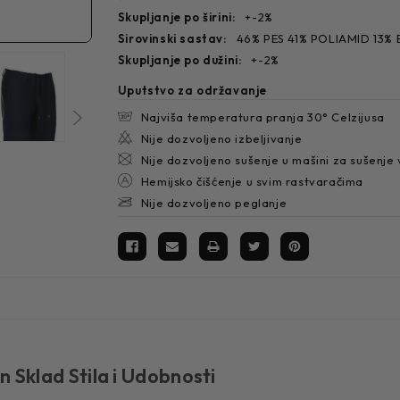
skupljanje po širini:
+-2%
sirovinski sastav:
46% PES 41% POLIAMID 13% 
skupljanje po dužini:
+-2%
Uputstvo za održavanje
Najviša temperatura pranja 30° Celzijusa
Nije dozvoljeno izbeljivanje
Nije dozvoljeno sušenje u mašini za sušenje
Hemijsko čišćenje u svim rastvaračima
Nije dozvoljeno peglanje
n Sklad Stila i Udobnosti