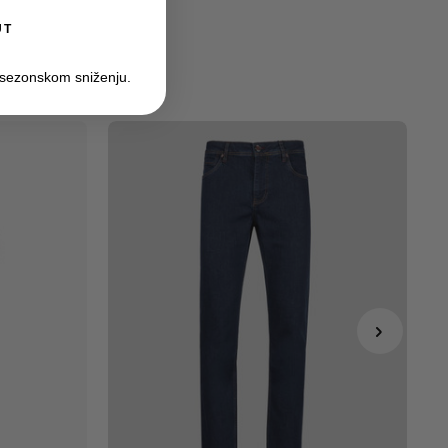
UT
 sezonskom sniženju.