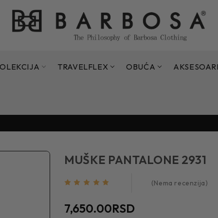
OLEKCIJA
TRAVELFLEX
OBUĆA
AKSESOAR
Sezonsko sniženje do 70% - 15.07. - 11.09.2026.
Sezonsko sniženje do 70% - 15.07. - 11.09.2026.
MUŠKE PANTALONE 2931
(Nema recenzija)
7,650.00RSD