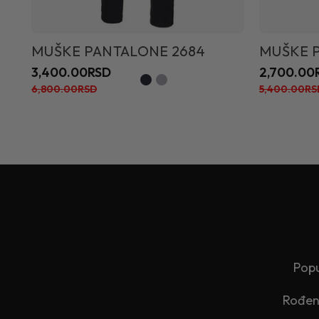
MUŠKE PANTALONE 2684
MUŠKE 
3,400.00RSD
2,700.00
6,800.00RSD
5,400.00RS
Popu
Rođend