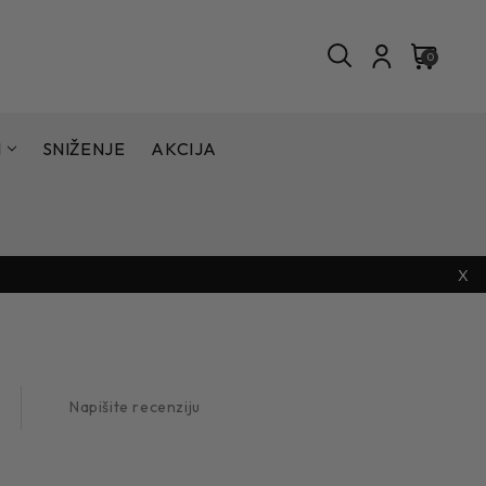
0
I
SNIŽENJE
AKCIJA
X
Napišite recenziju