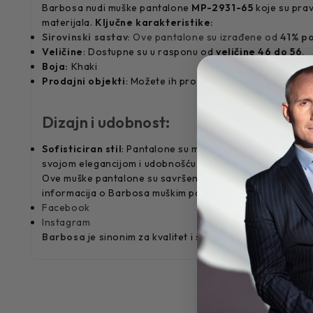
Barbosa nudi muške pantalone
MP-2931-65
koje su prav
materijala.
Ključne karakteristike:
Sirovinski sastav
: Ove pantalone su izrađene od
41% p
Veličine
: Dostupne su u rasponu od
veličine 46 do 56
.
Boja:
Khaki
Prodajni objekti
: Možete ih pronaći u Barbosa prodajni
Dizajn i udobnost
:
Sofisticiran stil
: Pantalone su modernog dizajna, idealne 
svojom elegancijom i udobnošću.
Ove muške pantalone su savršen izbor za svakog muškarca
informacija o Barbosa muškim pantalonama možete pro
Facebook
Instagram
Barbosa
je sinonim za kvalitet i stil, a ovaj model panta