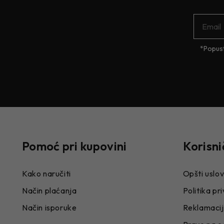
*Popust
Pomoć pri kupovini
Korisni
Kako naručiti
Opšti uslov
Način plaćanja
Politika pr
Način isporuke
Reklamaci