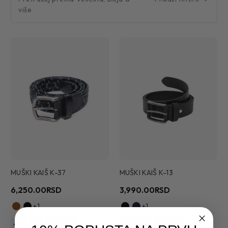
više
MUŠKI KAIŠ K-37
MUŠKI KAIŠ K-13
6,250.00RSD
3,990.00RSD
+1
+1