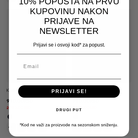
10% POPUSTA NA PRVU
KUPOVINU NAKON
POPUST
65%
POPUST
65%
PRIJAVE NA
NEWSLETTER
Prijavi se i osvoji kod* za popust.
KAIŠ 011
KAIŠ 012
PRIJAVI SE!
980.00RSD
980.00RSD
2,790.00RSD
2,790.00RSD
DRUGI PUT
*Kod ne važi za proizvode na sezonskom sniženju.