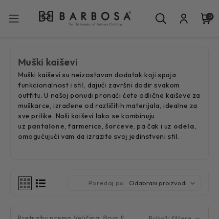
0
Muški kaiševi
Muški kaiševi su neizostavan dodatak koji spaja
funkcionalnost i stil, dajući završni dodir svakom
outfitu. U našoj ponudi pronaći ćete odlične kaiševe za
muškarce, izrađene od različitih materijala, idealne za
sve prilike. Naši kaiševi lako se kombinuju
uz
pantalone
, farmerice,
šorceve
, pa čak i uz
odela
,
omogućujući vam da izrazite svoj jedinstveni stil.
Poredaj po:
Pretražuj prema Veličina, Boja &
Prikaži filtere