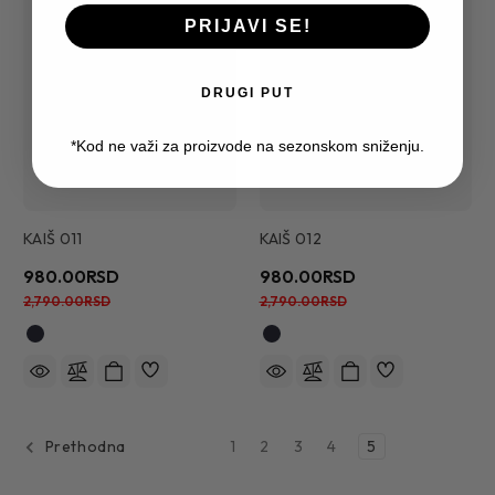
PRIJAVI SE!
DRUGI PUT
*Kod ne važi za proizvode na sezonskom sniženju.
KAIŠ 011
KAIŠ 012
980.00RSD
980.00RSD
2,790.00RSD
2,790.00RSD
1
2
3
4
5
Prethodna