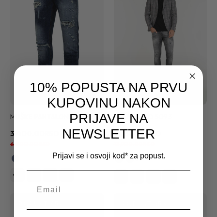
10% POPUSTA NA PRVU
KUPOVINU NAKON
PRIJAVE NA
MUŠKE PANTALONE 2757
MUŠKI SAKO 5093
NEWSLETTER
3,400.00RSD
9,730.00RSD
6,800.00RSD
13,900.00RSD
Prijavi se i osvoji kod* za popust.
+1
POPUST
65%
POPUST
65%