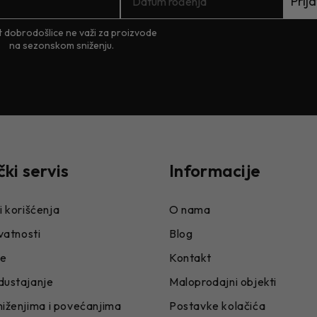
Prija
 dobrodošlice ne važi za proizvode
na sezonskom sniženju.
čki servis
Informacije
i korišćenja
O nama
ivatnosti
Blog
je
Kontakt
dustajanje
Maloprodajni objekti
niženjima i povećanjima
Postavke kolačića