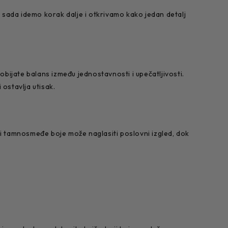
a sada idemo korak dalje i otkrivamo kako jedan detalj
bijate balans između jednostavnosti i upečatljivosti.
 ostavlja utisak.
li tamnosmeđe boje može naglasiti poslovni izgled, dok