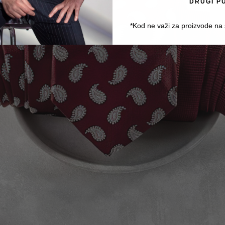
DRUGI P
*Kod ne važi za proizvode na