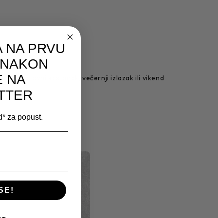
 NA PRVU
 NAKON
E NA
e na poslovni sastanak, večernji izlazak ili vikend
TTER
od* za popust.
SE!