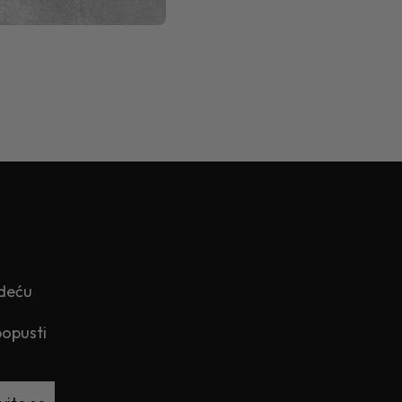
edeću
popusti