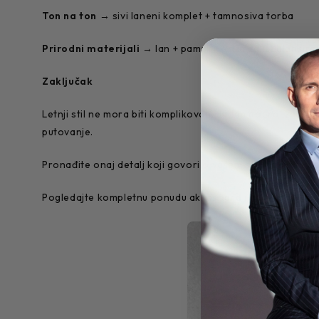
Ton na ton
→ sivi laneni komplet + tamnosiva torba
Prirodni materijali
→ lan + pamuk + koža za izbalansiran 
Zaključak
Letnji stil ne mora biti komplikovan. Jedan dobro izabran 
putovanje.
Pronađite onaj detalj koji govori o vašem stilu i učinite 
Pogledajte kompletnu ponudu aksesoara i garderobe n