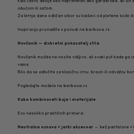
Kaiš često deluje kao neprimetan deo garderobe, ali on za
obućom ili satom.
Za letnje dane odličan izbor su kaiševi od pletene kože il
Inspiraciju pronađite u ponudi na
barbosa.rs
Novčanik — diskretni pokazatelj stila
Novčanik možda ne nosite vidljivo, ali svaki put kada ga 
vama.
Bilo da se odlučite za klasičnu crnu, braon ili odvažnu bo
Pogledajte modele na
barbosa.rs
Kako kombinovati boje i materijale
Evo nekoliko praktičnih primera:
Neutralna osnova + jarki aksesoar
→ bež pantalone + b