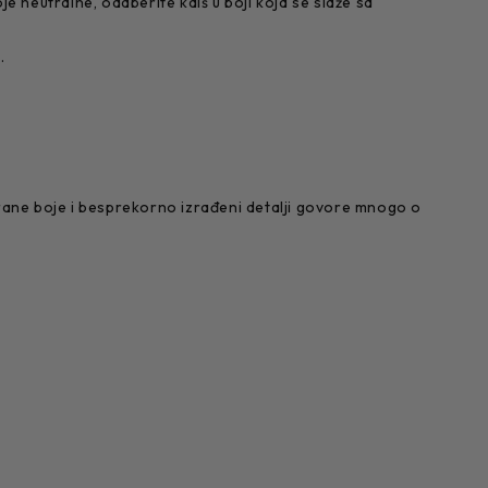
e neutralne, odaberite kaiš u boji koja se slaže sa
.
birane boje i besprekorno izrađeni detalji govore mnogo o