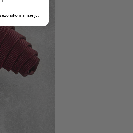
UT
 sezonskom sniženju.