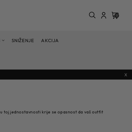
0
I
SNIŽENJE
AKCIJA
X
u toj jednostavnosti krije se opasnost da vaš outfit