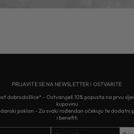
PRIJAVITE SE NA NEWSLETTER I OSTVARITE
st dobrodošlice* - Ostvaruješ 10% popusta na prvu slj
kupovinu
anski poklon - Za svaki rođendan očekuju te dodatni 
i benefiti