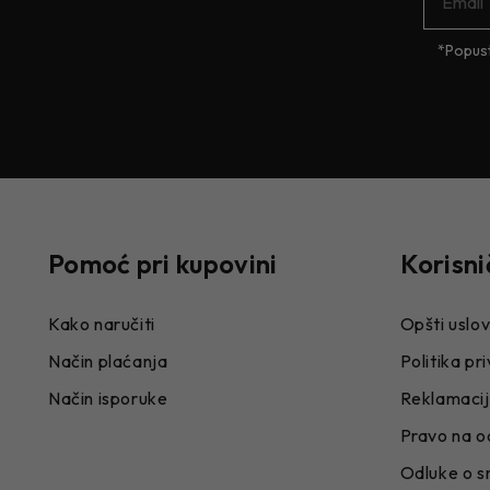
*Popust
Pomoć pri kupovini
Korisni
Kako naručiti
Opšti uslov
Način plaćanja
Politika pr
Način isporuke
Reklamaci
Pravo na o
Odluke o s