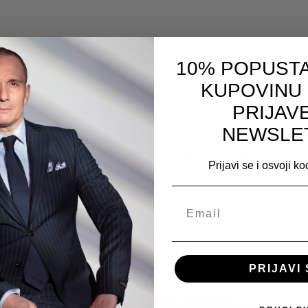
letnji izgled
10% POPUSTA
KUPOVINU
PRIJAV
aksesoar može učiniti da se izdvojite iz mase, bez obzira da li idet
NEWSLE
da od glave do peta - svaki deo vašeg outfita bude u skladu.
Prijavi se i osvoji k
a
barbosa.rs
PRIJAVI 