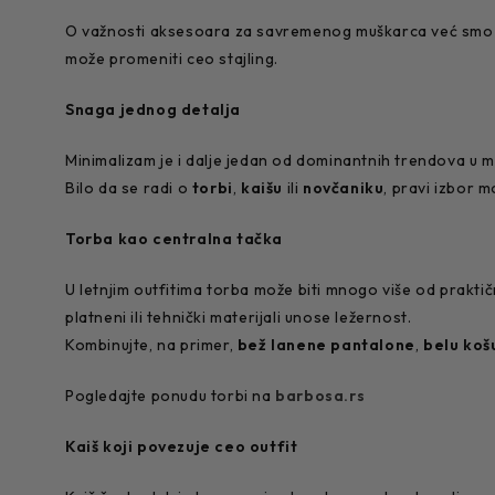
O važnosti aksesoara za savremenog muškarca već smo p
može promeniti ceo stajling.
Snaga jednog detalja
Minimalizam je i dalje jedan od dominantnih trendova u m
Bilo da se radi o
torbi
,
kaišu
ili
novčaniku
, pravi izbor m
Torba kao centralna tačka
U letnjim outfitima torba može biti mnogo više od prakti
platneni ili tehnički materijali unose ležernost.
Kombinujte, na primer,
bež lanene pantalone
,
belu koš
Pogledajte ponudu torbi na
barbosa.rs
Kaiš koji povezuje ceo outfit