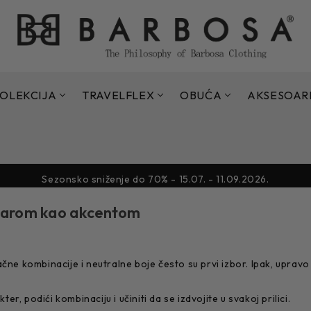
OLEKCIJA
TRAVELFLEX
OBUĆA
AKSESOAR
Sezonsko sniženje do 70% - 15.07. - 11.09.2026.
Sezonsko sniženje do 70% - 15.07. - 11.09.2026.
esoarom kao akcentom
čne kombinacije i neutralne boje često su prvi izbor. Ipak, upravo 
ter, podići kombinaciju i učiniti da se izdvojite u svakoj prilici.