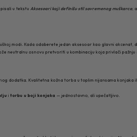
isali u tekstu
Aksesoari koji definišu stil savremenog muškarca
, 
uškoj modi. Kada odaberete jedan aksesoar kao glavni akcenat, do
ože neutralnu osnovu pretvoriti u kombinaciju koja privlači pažnju i
čnog dodatka. Kvalitetna kožna torba u toplim nijansama konjaka i
ulju
i
torbu u boji konjaka
— jednostavno, ali upečatljivo.