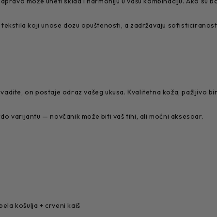
pravo može uneti sklad i harmoniju u vašu kombinaciju. Ako su boj
i tekstila koji unose dozu opuštenosti, a zadržavaju sofisticiranost
izvadite, on postaje odraz vašeg ukusa. Kvalitetna koža, pažljivo 
rdo varijantu — novčanik može biti vaš tihi, ali moćni aksesoar.
ela košulja + crveni kaiš