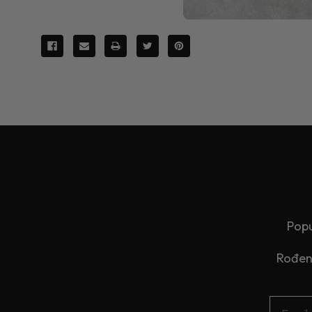
Popu
Rođend