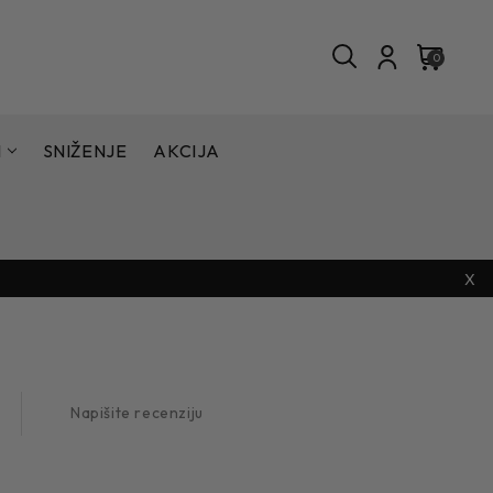
0
I
SNIŽENJE
AKCIJA
X
Napišite recenziju