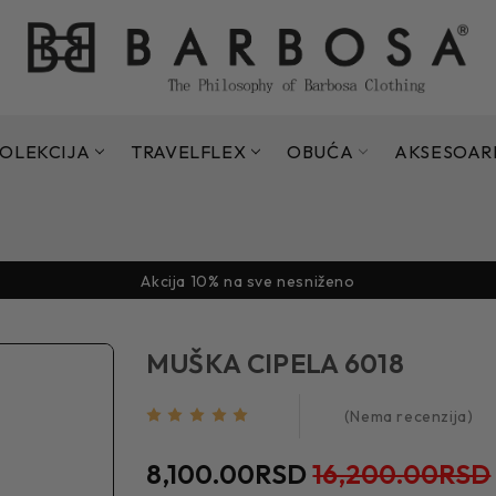
OLEKCIJA
TRAVELFLEX
OBUĆA
AKSESOAR
Sezonsko sniženje do 70% - 15.07. - 11.09.2026.
Akcija 10% na sve nesniženo
Sezonsko sniženje do 70% - 15.07. - 11.09.2026.
Akcija 10% na sve nesniženo
Sezonsko sniženje do 70% - 15.07. - 11.09.2026.
MUŠKA CIPELA 6018
(Nema recenzija)
8,100.00RSD
16,200.00RSD