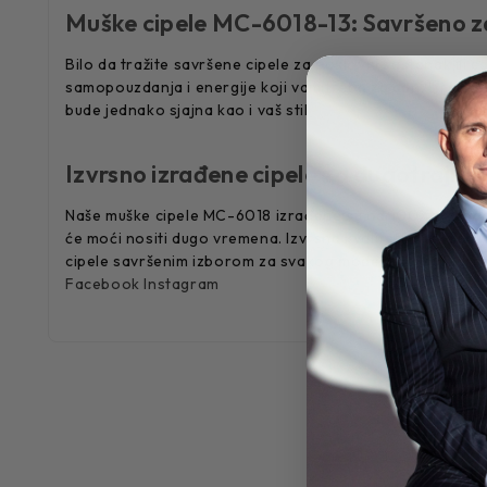
Muške cipele MC-6018-13: Savršeno za
Bilo da tražite savršene cipele za poslovni sastanak ili c
samopouzdanja i energije koji vam treba za dan. Izrađen
bude jednako sjajna kao i vaš stil.
Izvrsno izrađene cipele za dugotrajnu
Naše muške cipele MC-6018 izrađene su od 100% prirodne ko
će moći nositi dugo vremena. Izvrsna kvaliteta ove cipele
cipele savršenim izborom za svakog modernog muškarca
Facebook
Instagram