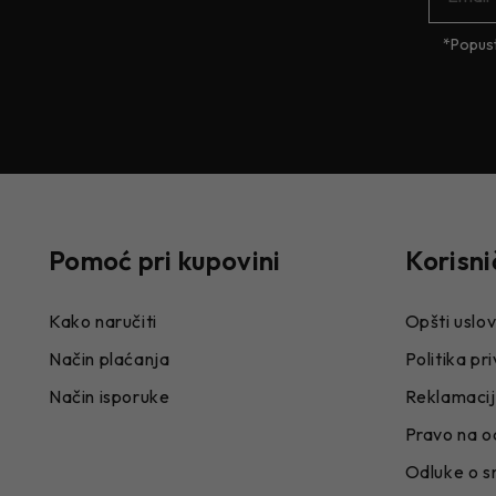
*Popust
Pomoć pri kupovini
Korisni
Kako naručiti
Opšti uslov
Način plaćanja
Politika pr
Način isporuke
Reklamaci
Pravo na o
Odluke o s