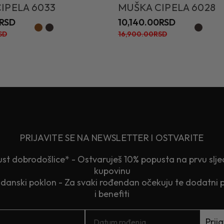
IPELA 6033
MUŠKA CIPELA 6028
0RSD
10,140.00RSD
SD
16,900.00RSD
PRIJAVITE SE NA NEWSLETTER I OSTVARITE
st dobrodošlice* - Ostvaruješ 10% popusta na prvu slj
kupovinu
anski poklon - Za svaki rođendan očekuju te dodatni 
i benefiti
Prija