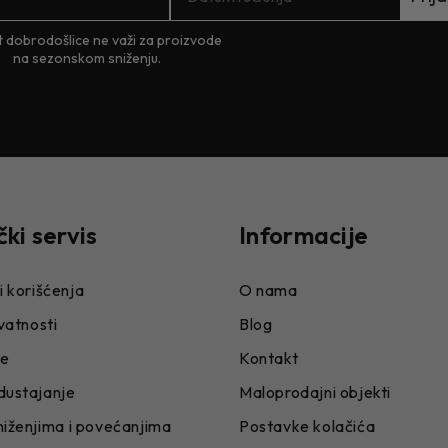
 dobrodošlice ne važi za proizvode
na sezonskom sniženju.
čki servis
Informacije
i korišćenja
O nama
ivatnosti
Blog
je
Kontakt
dustajanje
Maloprodajni objekti
niženjima i povećanjima
Postavke kolačića