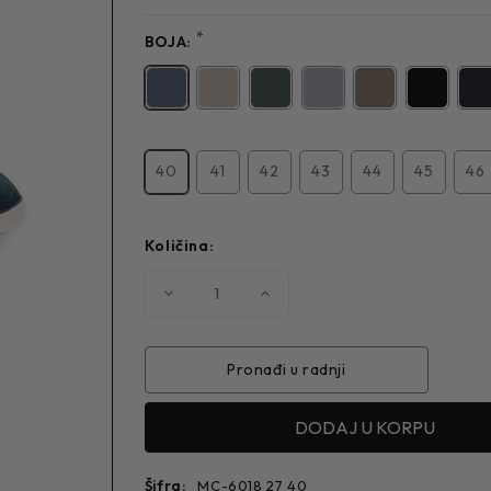
*
BOJA:
40
41
42
43
44
45
46
Količina:
Smanjite
Povećajte
količinu
količinu
MUŠKA
MUŠKA
CIPELA
CIPELA
6018
6018
Pronađi u radnji
Šifra:
MC-6018 27 40