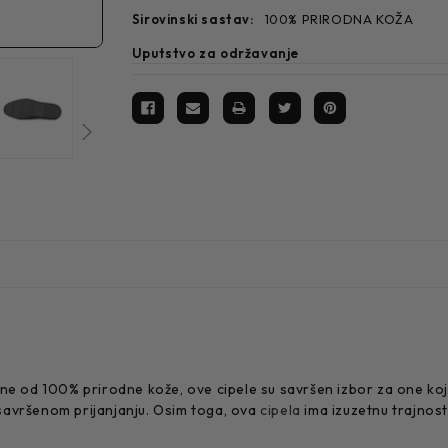
sirovinski sastav:
100% PRIRODNA KOŽA
Uputstvo za održavanje
a
e od 100% prirodne kože, ove cipele su savršen izbor za one koji ž
savršenom prijanjanju. Osim toga, ova
cipela
ima izuzetnu trajnost 