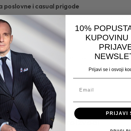
 poslovne i casual prigode
asual izlazak s prijateljima, ove muške cipele su pravi izbor. Jeans
e od 100% prirodne kože, ove cipele su udobne za nošenje i savrš
10% POPUSTA
KUPOVINU
PRIJAV
 upotrebu
NEWSLE
že i predstavljaju vrhunsku izradu. Ove cipele su trajne i izdržl
 znači da će izgledati sjajno i nakon dugotrajne upotrebe. Jeans pl
Prijavi se i osvoji k
.
PRIJAVI 
Srodni proizvodi