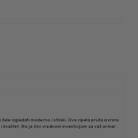
ele izgledati moderno i stilski. Ova cipela pruža izvrsnu
i kvalitet, što je čini vrednom investicijom za vaš ormar.