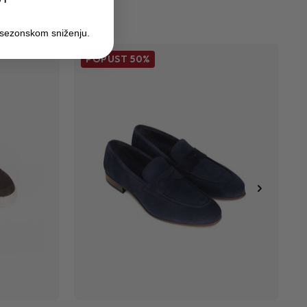
UT
 sezonskom sniženju.
POPUST
50%