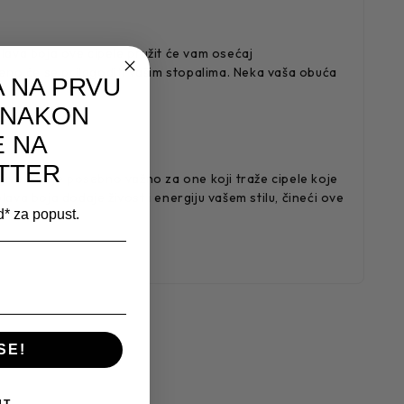
 plava boja ove cipele pružit će vam osećaj
eno će se prilagoditi vašim stopalima. Neka vaša obuća
 NA PRVU
 NAKON
E NA
TTER
jive, što je posebno važno za one koji traže cipele koje
ava boja dodaje živost i energiju vašem stilu, čineći ove
od* za popust.
SE!