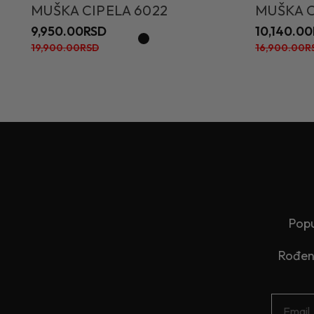
MUŠKA CIPELA 6022
MUŠKA C
9,950.00RSD
10,140.0
19,900.00RSD
16,900.00R
Popu
Rođend