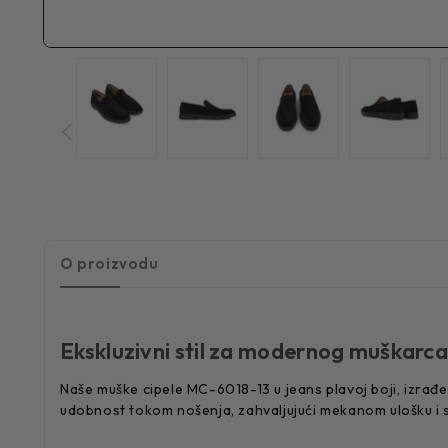
O proizvodu
Ekskluzivni stil za modernog muškarc
Naše muške cipele MC-6018-13 u jeans plavoj boji, izrađen
udobnost tokom nošenja, zahvaljujući mekanom ulošku i 