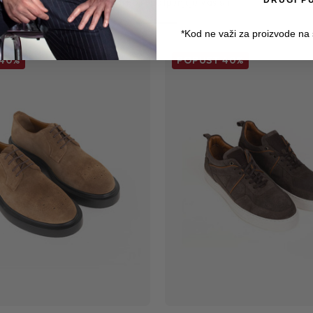
DRUGI P
Proizvodi koji upotpunjuju Vaš stil
*Kod ne važi za proizvode na
40%
POPUST
40%