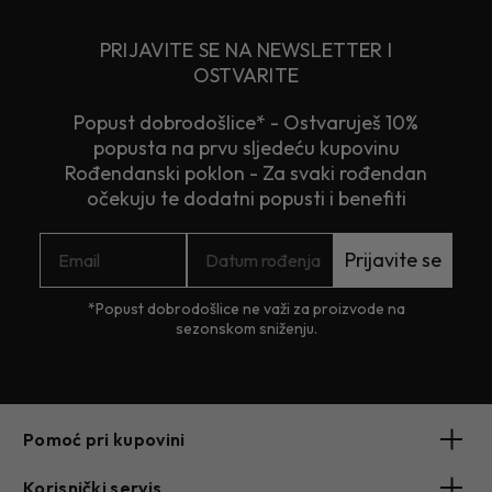
PRIJAVITE SE NA NEWSLETTER I
OSTVARITE
Popust dobrodošlice* - Ostvaruješ 10%
popusta na prvu sljedeću kupovinu
Rođendanski poklon - Za svaki rođendan
očekuju te dodatni popusti i benefiti
Prijavite se
*Popust dobrodošlice ne važi za proizvode na
sezonskom sniženju.
Pomoć pri kupovini
Korisnički servis