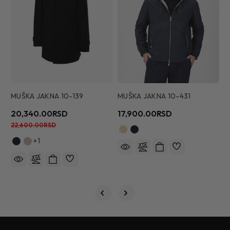
MUŠKA JAKNA 10-139
MUŠKA JAKNA 10-431
M
20,340.00RSD
17,900.00RSD
3
22,600.00RSD
+1