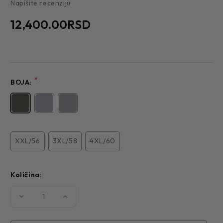
Napišite recenziju
12,400.00RSD
*
BOJA:
XXL/56
3XL/58
4XL/60
Količina:
Smanjite
Povećajte
količinu
količinu
MUŠKA
MUŠKA
JAKNA
JAKNA