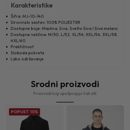
Karakteristike
Šifra: MJ-10-140
Sirovinski sastav: 100% POLIESTER
Dostupne boje: Maslina, Siva, Svetlo Siva I Siva melanz
Dostupne veličine: M/50, L/52, XL/54, XXL/56, 3XL/58,
4XL/60
Praktičnost
Sloboda pokreta
Lako održavanje
Srodni proizvodi
Proizvodi koji upotpunjuju Vaš stil
POPUST
10%