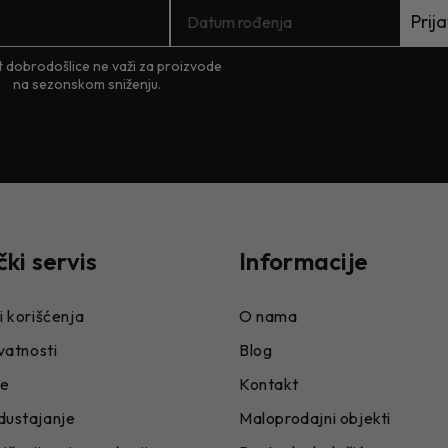
Prija
 dobrodošlice ne važi za proizvode
na sezonskom sniženju.
čki servis
Informacije
i korišćenja
O nama
ivatnosti
Blog
je
Kontakt
dustajanje
Maloprodajni objekti