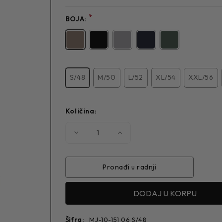
*
BOJA:
S/48
M/50
L/52
XL/54
XXL/56
Količina:
Smanjite
Povećajte
količinu
količinu
MUŠKA
MUŠKA
JAKNA
JAKNA
10-
10-
151
151
Pronađi u radnji
Šifra:
MJ-10-151 06 S/48