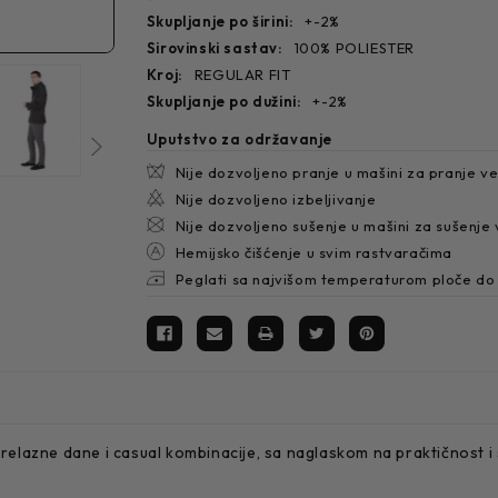
skupljanje po širini:
+-2%
sirovinski sastav:
100% POLIESTER
kroj:
REGULAR FIT
skupljanje po dužini:
+-2%
Uputstvo za održavanje
Nije dozvoljeno pranje u mašini za pranje v
Nije dozvoljeno izbeljivanje
Nije dozvoljeno sušenje u mašini za sušenje
Hemijsko čišćenje u svim rastvaračima
Peglati sa najvišom temperaturom ploče do
lazne dane i casual kombinacije, sa naglaskom na praktičnost i s