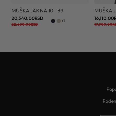
MUŠKA JAKNA 10-139
MUŠKA J
20,340.00RSD
16,110.00
+1
22,600.00RSD
17,900.00R
Popu
Rođend