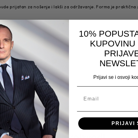
 prijatan za nošenje i lakši za održavanje. Forma je praktična z
lakše uklapa.
10% POPUSTA
KUPOVINU
PRIJAV
NEWSLE
lanz, Teget I Teget pruga, Zelena
/48, XXL/56, 4XL/60
Prijavi se i osvoji k
PRIJAVI 
Srodni proizvodi