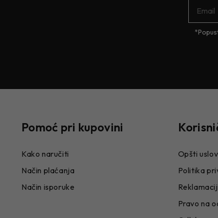
*Popust
Pomoć pri kupovini
Korisni
Kako naručiti
Opšti uslov
Način plaćanja
Politika pr
Način isporuke
Reklamaci
Pravo na o