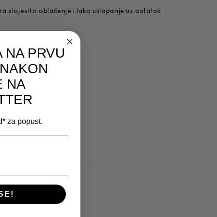
a slojevito oblačenje i lako uklapanje uz ostatak
 NA PRVU
 NAKON
E NA
TTER
od* za popust.
SE!