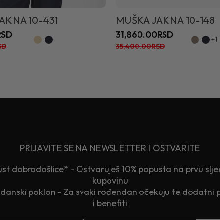
AKNA 10-431
MUŠKA JAKNA 10-148
RSD
31,860.00RSD
+1
SD
35,400.00RSD
PRIJAVITE SE NA NEWSLETTER I OSTVARITE
st dobrodošlice* - Ostvaruješ 10% popusta na prvu slj
kupovinu
anski poklon - Za svaki rođendan očekuju te dodatni 
i benefiti