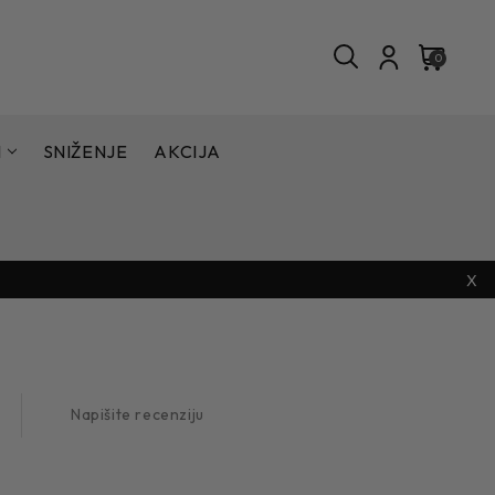
0
I
SNIŽENJE
AKCIJA
X
Napišite recenziju