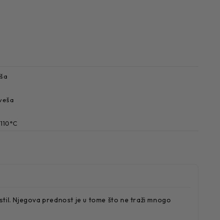
eša
 veša
 110°C
til. Njegova prednost je u tome što ne traži mnogo