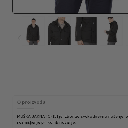
O proizvodu
MUŠKA JAKNA 10-151 je izbor za svakodnevno nošenje, pre
razmišljanja pri kombinovanju.