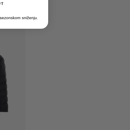
UT
 sezonskom sniženju.