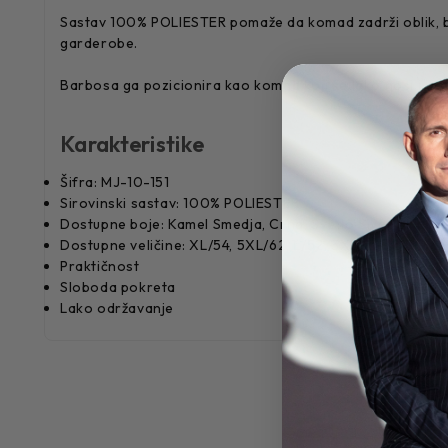
Sastav 100% POLIESTER pomaže da komad zadrži oblik, bude
garderobe.
Barbosa ga pozicionira kao komad koji se lako nosi i još 
Karakteristike
Šifra: MJ-10-151
Sirovinski sastav: 100% POLIESTER
Dostupne boje: Kamel Smedja, Crna, Svetlo Siva I Siva me
Dostupne veličine: XL/54, 5XL/62, L/52, 3XL/58, M/50, S
Praktičnost
Sloboda pokreta
Lako održavanje