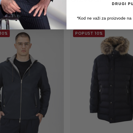
DRUGI P
Proizvodi koji upotpunjuju Vaš stil
*Kod ne važi za proizvode na
10%
POPUST
10%