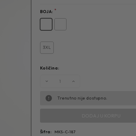
*
BOJA:
3XL
Količina:
Smanjite
Povećajte
količinu
količinu
MUŠKA
MUŠKA
KOŠULJA
KOŠULJA
C-
C-
Trenutno nije dostupno.
187
187
Šifra:
MKS-C-187