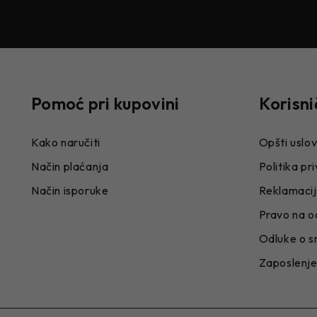
Pomoć pri kupovini
Korisni
Kako naručiti
Opšti uslov
Način plaćanja
Politika pr
Način isporuke
Reklamaci
Pravo na o
Odluke o s
Zaposlenj