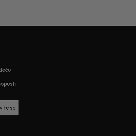
edeću
popusti
vite se