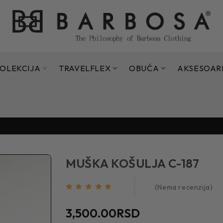
OLEKCIJA
TRAVELFLEX
OBUĆA
AKSESOAR
Sezonsko sniženje do 70% - 15.07. - 11.09.2026.
Sezonsko sniženje do 70% - 15.07. - 11.09.2026.
MUŠKA KOŠULJA C-187
(Nema recenzija)
3,500.00RSD