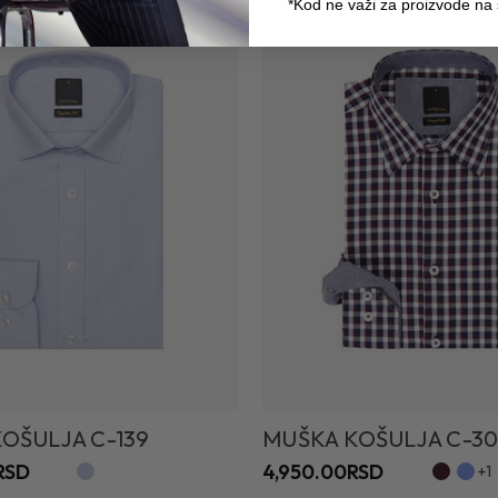
*Kod ne važi za proizvode na
OŠULJA C-139
MUŠKA KOŠULJA C-30
RSD
4,950.00RSD
+1