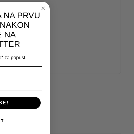
 NA PRVU
 NAKON
E NA
TTER
od* za popust.
SE!
UT