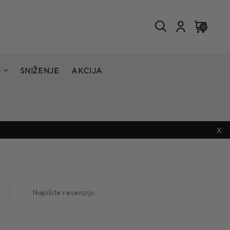
0
I
SNIŽENJE
AKCIJA
X
Napišite recenziju