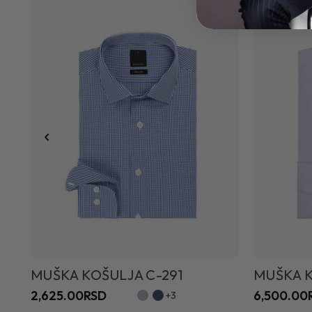
MUŠKA KOŠULJA C-291
MUŠKA K
2,625.00RSD
6,500.00
+3