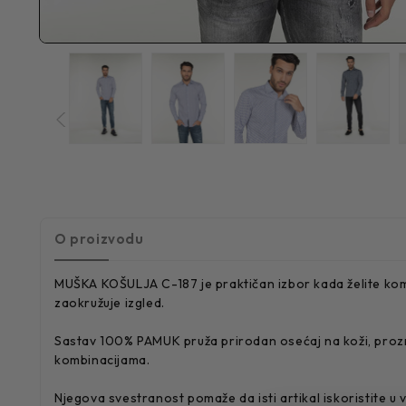
O proizvodu
MUŠKA KOŠULJA C-187 je praktičan izbor kada želite komad
zaokružuje izgled.
Sastav 100% PAMUK pruža prirodan osećaj na koži, prozr
kombinacijama.
Njegova svestranost pomaže da isti artikal iskoristite u vi