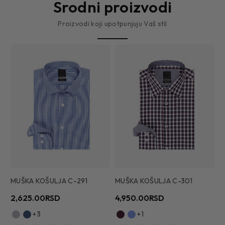
Srodni proizvodi
Proizvodi koji upotpunjuju Vaš stil
MUŠKA KOŠULJA C-291
MUŠKA KOŠULJA C-301
M
2,625.00RSD
4,950.00RSD
6
+3
+1