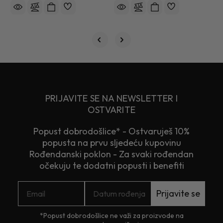
PRIJAVITE SE NA NEWSLETTER I
OSTVARITE
Popust dobrodošlice* - Ostvaruješ 10%
popusta na prvu sljedeću kupovinu
Rođendanski poklon - Za svaki rođendan
očekuju te dodatni popusti i benefiti
Prijavite se
*Popust dobrodošlice ne važi za proizvode na