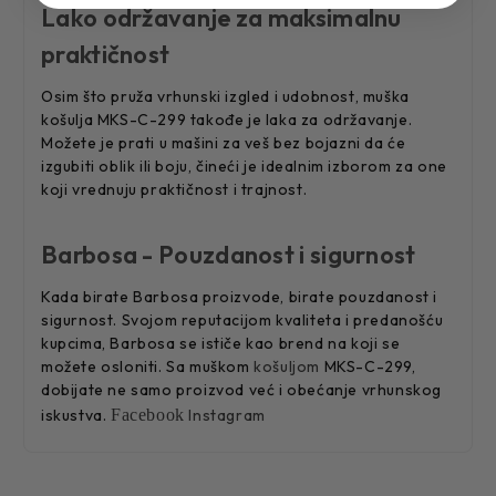
Lako održavanje za maksimalnu
praktičnost
Osim što pruža vrhunski izgled i udobnost, muška
košulja MKS-C-299 takođe je laka za održavanje.
Možete je prati u mašini za veš bez bojazni da će
izgubiti oblik ili boju, čineći je idealnim izborom za one
koji vrednuju praktičnost i trajnost.
Barbosa - Pouzdanost i sigurnost
Kada birate Barbosa proizvode, birate pouzdanost i
sigurnost. Svojom reputacijom kvaliteta i predanošću
kupcima, Barbosa se ističe kao brend na koji se
možete osloniti. Sa muškom
košuljom
MKS-C-299,
dobijate ne samo proizvod već i obećanje vrhunskog
iskustva.
Facebook
Instagram