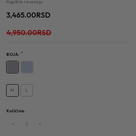
Napišite recenziju
3,465.00RSD
4,950.00RSD
*
BOJA:
M
L
Količina:
Smanjite
Povećajte
količinu
količinu
MUŠKA
MUŠKA