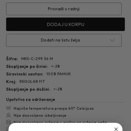
KOŠULJA
KOŠULJA
C-
C-
299
299
Pronađi u radnji
Dodati na listu želja
Šifra:
MKS-C-299 54 M
skupljanje po širini:
+-2%
sirovinski sastav:
100% PAMUK
kroj:
REGULAR FIT
skupljanje po dužini:
+-2%
Uputstvo za održavanje
Najviša temperatura pranja 40° Celzijusa
Nije dozvoljeno izbeljivanje
Nije dozvoljeno sušenje u mašini za sušenje veša
Hemijsko čišćenje u svim rastvaračima