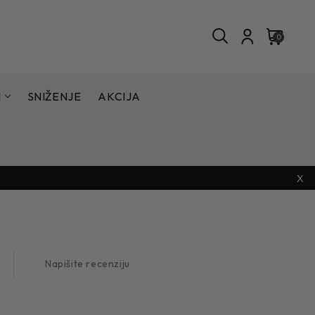
0
I
SNIŽENJE
AKCIJA
X
Napišite recenziju