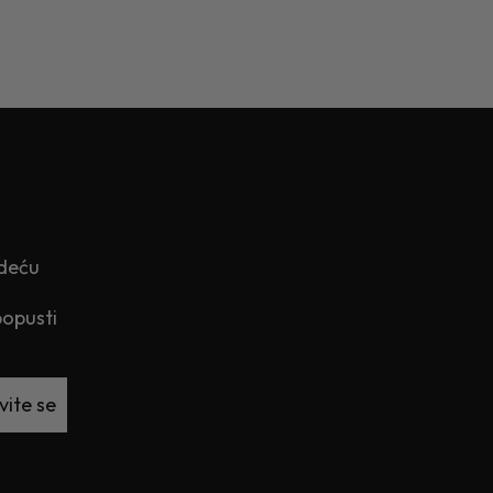
edeću
popusti
vite se