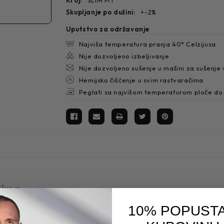
skupljanje po dužini:
+-2%
Uputstvo za održavanje
Najviša temperatura pranja 40° Celzijusa
Nije dozvoljeno izbeljivanje
Nije dozvoljeno sušenje u mašini za sušenje
Hemijsko čišćenje u svim rastvaračima
Peglati sa najvišom temperaturom ploče do
tima
10% POPUSTA
izajna i vrhunske udobnosti. Izrađena je od 100% pamuka kako bi
govara svakom muškarcu koji ceni stil i udobnost.