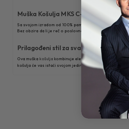
Muška Košulja MKS C-302-K09: Kvalit
Sa svojom izradom od 100% pamuka, ova košulja nudi vrh
Bez obzira da li je reč o poslovnom sastanku ili opušte
Prilagođeni stil za svaku priliku
Ova muška
košulja
kombinuje elegantan dizajn sa sofisticir
košulja će vas istaći svojom jedinstvenom kombinacijom s