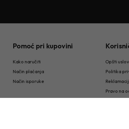
Pomoć pri kupovini
Korisni
Kako naručiti
Opšti uslov
Način plaćanja
Politika pr
Način isporuke
Reklamaci
Pravo na o
Odluke o s
Zaposlenj