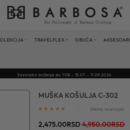
OLEKCIJA
TRAVELFLEX
OBUĆA
AKSESOAR
Sezonsko sniženje do 70% - 15.07. - 11.09.2026.
Sezonsko sniženje do 70% - 15.07. - 11.09.2026.
MUŠKA KOŠULJA C-302
(Nema recenzija)
2,475.00RSD
4,950.00RSD