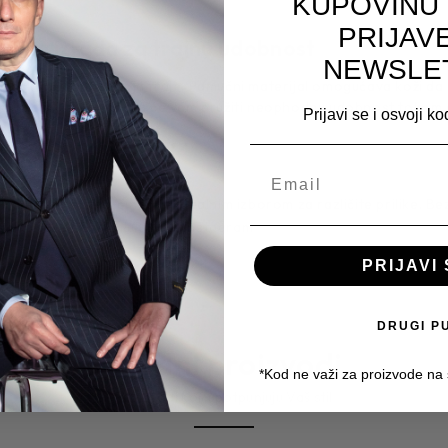
KUPOVINU
PRIJAV
etna izrada za trajnu udobnost
NEWSLE
unsku udobnost koja traje. Pamučni materijal omogućava koži da d
nom izlasku, ova košulja će vam pružiti neophodnu udobnost tokom
Prijavi se i osvoji k
anim detaljima, čineći je idealnim izborom za različite prilike. Bez
tila i udobnosti.
Facebook
Instagram
PRIJAVI 
DRUGI P
Srodni proizvodi
*Kod ne važi za proizvode na
Proizvodi koji upotpunjuju Vaš stil