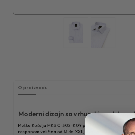
O proizvodu
Moderni dizajn sa vrhunskim udobnos
Muška Košulja MKS C-302-K09 predstavlja spoj modernog d
rasponom veličina od M do XXL, ova košulja savršeno od