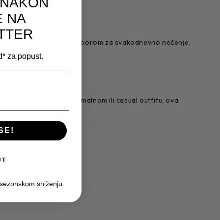
 NAKON
E NA
TTER
iše, čineći je idealnim izborom za svakodnevno nošenje.
 celog dana.
od* za popust.
 obzira da li je reč o formalnom ili casual outfitu, ova
SE!
UT
 sezonskom sniženju.