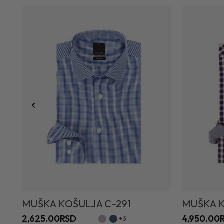
MUŠKA KOŠULJA C-291
MUŠKA K
2,625.00RSD
4,950.00
+3