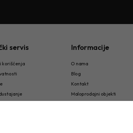
čki servis
Informacije
i korišćenja
O nama
ivatnosti
Blog
je
Kontakt
dustajanje
Maloprodajni objekti
niženjima i povećanjima
Postavke kolačića
e