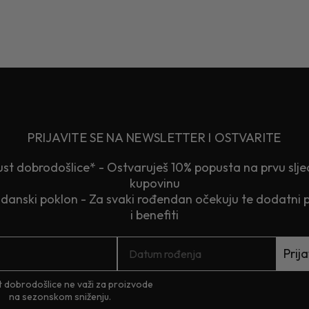
PRIJAVITE SE NA NEWSLETTER I OSTVARITE
st dobrodošlice* - Ostvaruješ 10% popusta na prvu slj
kupovinu
anski poklon - Za svaki rođendan očekuju te dodatni 
i benefiti
Prija
 dobrodošlice ne važi za proizvode
na sezonskom sniženju.