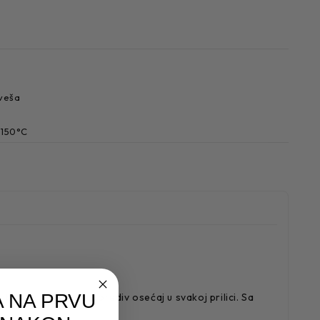
 veša
 150°C
 NA PRVU
 vam pružila neuporediv osećaj u svakoj prilici. Sa