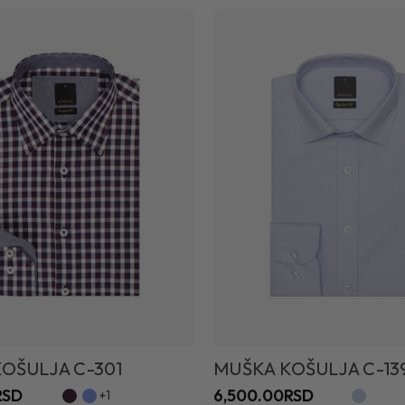
OŠULJA C-301
MUŠKA KOŠULJA C-13
RSD
6,500.00RSD
+1