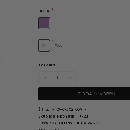
*
BOJA:
M
XXL
Količina:
Smanjite
Povećajte
količinu
količinu
MUŠKA
MUŠKA
KOŠULJA
KOŠULJA
C-
C-
302
302
Šifra:
MKS-C-302 K09 M
skupljanje po širini:
+-2%
sirovinski sastav:
100% PAMUK
kroj:
SLIM FIT