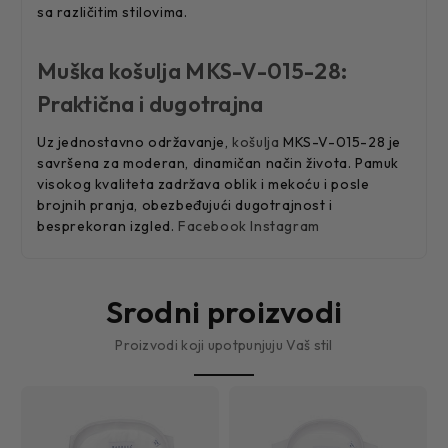
sa različitim stilovima.
Muška košulja MKS-V-015-28:
Praktična i dugotrajna
Uz jednostavno održavanje,
košulja
MKS-V-015-28 je
savršena za moderan, dinamičan način života. Pamuk
visokog kvaliteta zadržava oblik i mekoću i posle
brojnih pranja, obezbeđujući dugotrajnost i
besprekoran izgled.
Facebook
Instagram
Srodni proizvodi
Proizvodi koji upotpunjuju Vaš stil