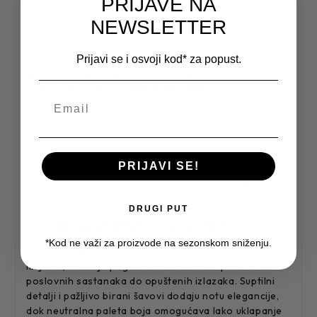
PRIJAVE NA
O proizvodu
NEWSLETTER
Prijavi se i osvoji kod* za popust.
Komfor koji traje ceo dan
Muška košulja MKS-V-015-28, izrađena od 100%
prirodnog pamuka, donosi neverovatan osećaj
mekoće i komfora. Zahvaljujući visokokvalitetnom
materijalu, koža slobodno diše, pružajući optimalnu
PRIJAVI SE!
udobnost tokom čitavog dana. Idealan je izbor za
muškarce koji cene funkcionalnost i vrhunsku izradu.
DRUGI PUT
Moderan izgled za svaki stil
*Kod ne važi za proizvode na sezonskom sniženju.
Ova košulja kombinuje klasičan dizajn sa savremenim
linijama, čineći je pogodnom za različite prilike – od
poslovnih sastanaka do opuštenih izlazaka. Suptilni
detalji i pažljivo birani šavovi dodaju notu elegancije,
dok neutralna paleta boja omogućava lako uklapanje