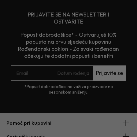
PRIJAVITE SE NA NEWSLETTER I
OSTVARITE
Popust dobrodošlice* - Ostvaruješ 10%
popusta na prvu sljedeću kupovinu
Rođendanski poklon - Za svaki rođendan
očekuju te dodatni popusti i benefiti
Prijavite se
*Popust dobrodošlice ne važi za proizvode na
sezonskom sniženju.
Pomoć pri kupovini
Korisnički servis