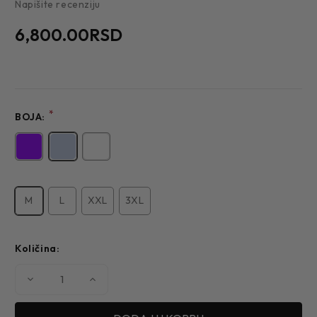
Napišite recenziju
6,800.00RSD
*
BOJA:
M
L
XXL
3XL
Količina:
Smanjite
Povećajte
količinu
količinu
MUŠKA
MUŠKA
KOŠULJA
KOŠULJA