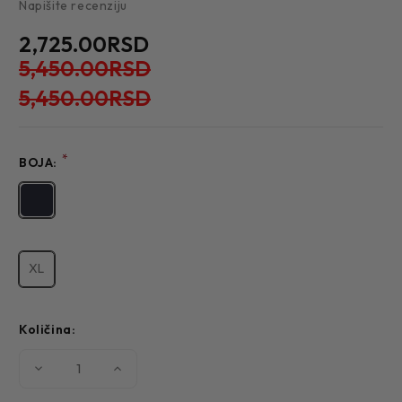
Napišite recenziju
2,725.00RSD
5,450.00RSD
5,450.00RSD
*
BOJA:
XL
Količina:
Smanjite
Povećajte
količinu
količinu
MUŠKA
MUŠKA