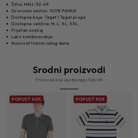
Šifra: MMJ-92-49
Sirovinski sastav: 100% PAMUK
Dostupne boje: Teget I Teget pruga
Dostupne veličine: M, L, XL, XXL
Prijatan osećaj
Lako kombinovanje
Nosivost tokom celog dana
Srodni proizvodi
Proizvodi koji upotpunjuju Vaš stil
POPUST
40%
POPUST
50%