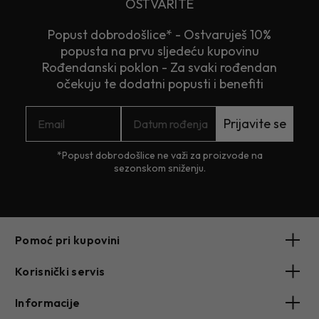
OSTVARITE
Popust dobrodošlice* - Ostvaruješ 10%
popusta na prvu sljedeću kupovinu
Rođendanski poklon - Za svaki rođendan
očekuju te dodatni popusti i benefiti
Prijavite se
*Popust dobrodošlice ne važi za proizvode na
sezonskom sniženju.
Pomoć pri kupovini
Korisnički servis
Informacije