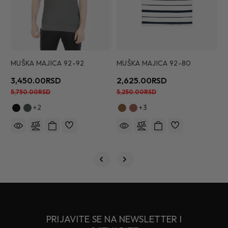
MUŠKA MAJICA 92-92
MUŠKA MAJICA 92-80
M
3,450.00RSD
2,625.00RSD
3
5,750.00RSD
5,250.00RSD
7
+2
+3
PRIJAVITE SE NA NEWSLETTER I