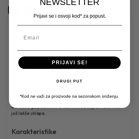
NEWSLETTER
Prijavi se i osvoji kod* za popust.
O proizvodu
MUŠKA MAJICA 92-49 je praktičan izbor kada želite
komad koji izgleda uredno i ostaje prijatan za nošenje.
Njegova prednost je u tome što ne traži mnogo
razmišljanja pri kombinovanju.
PRIJAVI SE!
Sastav 100% PAMUK pruža prirodan osećaj na koži,
prozračnost i udobnost tokom celog dana. Dizajn je
DRUGI PUT
prilagođen čestom nošenju i kombinovanju bez
previše razmišljanja.
*Kod ne važi za proizvode na sezonskom sniženju.
Barbosa ga pozicionira kao komad koji se lako nosi i
još lakše uklapa.
Karakteristike