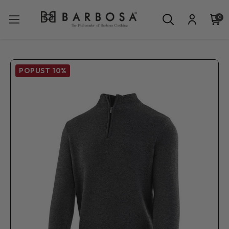
0
POPUST
10%