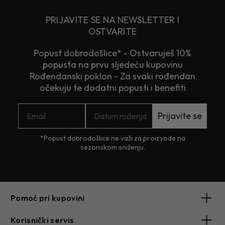
PRIJAVITE SE NA NEWSLETTER I
OSTVARITE
Popust dobrodošlice* - Ostvaruješ 10%
popusta na prvu sljedeću kupovinu
Rođendanski poklon - Za svaki rođendan
očekuju te dodatni popusti i benefiti
Prijavite se
*Popust dobrodošlice ne važi za proizvode na
sezonskom sniženju.
Pomoć pri kupovini
Korisnički servis