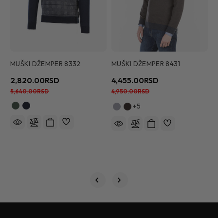
MUŠKI DŽEMPER 8332
MUŠKI DŽEMPER 8431
2,820.00RSD
4,455.00RSD
M
5,640.00RSD
4,950.00RSD
3
+5
3