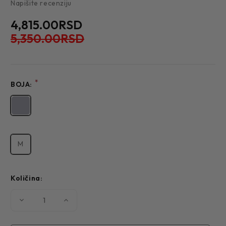
Napišite recenziju
4,815.00RSD
5,350.00RSD
*
BOJA:
M
Količina:
Smanjite
Povećajte
količinu
količinu
MUŠKI
MUŠKI
DŽEMPER
DŽEMPER