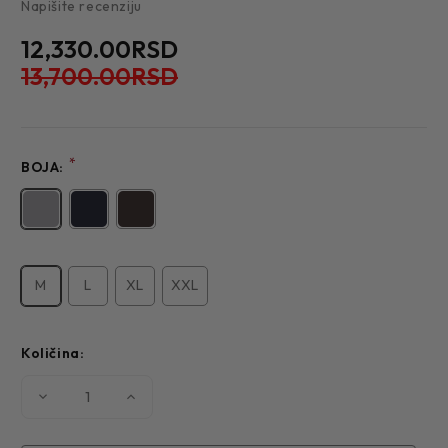
Napišite recenziju
12,330.00RSD
13,700.00RSD
*
BOJA:
M
L
XL
XXL
Količina:
Smanjite
Povećajte
količinu
količinu
MUŠKI
MUŠKI
DŽEMPER
DŽEMPER