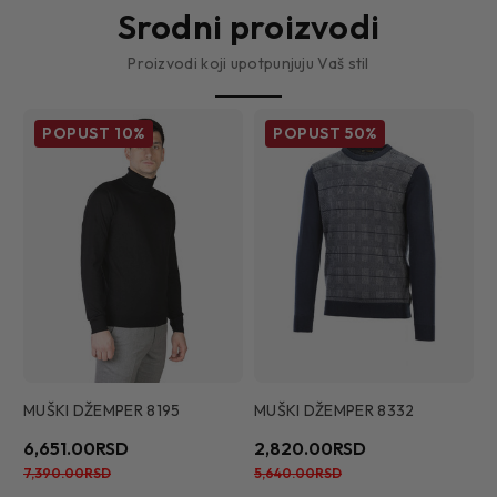
Srodni proizvodi
Proizvodi koji upotpunjuju Vaš stil
POPUST
10%
POPUST
50%
MUŠKI DŽEMPER 8195
MUŠKI DŽEMPER 8332
M
6,651.00RSD
2,820.00RSD
4
7,390.00RSD
5,640.00RSD
4