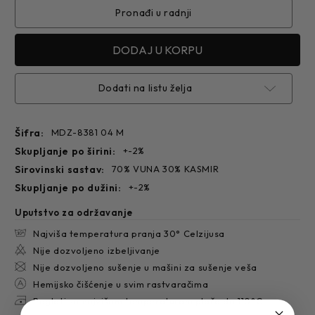
8381
8381
F
F
Pronađi u radnji
Dodati na listu želja
Šifra:
MDZ-8381 04 M
skupljanje po širini:
+-2%
sirovinski sastav:
70% VUNA 30% KASMIR
skupljanje po dužini:
+-2%
Uputstvo za održavanje
Najviša temperatura pranja 30° Celzijusa
Nije dozvoljeno izbeljivanje
Nije dozvoljeno sušenje u mašini za sušenje veša
Hemijsko čišćenje u svim rastvaračima
Peglati sa najvišom temperaturom ploče do 110°C