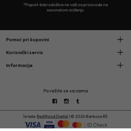
*Popust dobrodošlice ne važi za proizvode na
sezonskom sniženju.
Pomoć pri kupovini
Korisnički servis
Informacije
Povežite se sa nama
Izrada:
RedWood Digital
|
© 2026 Barbosa RS