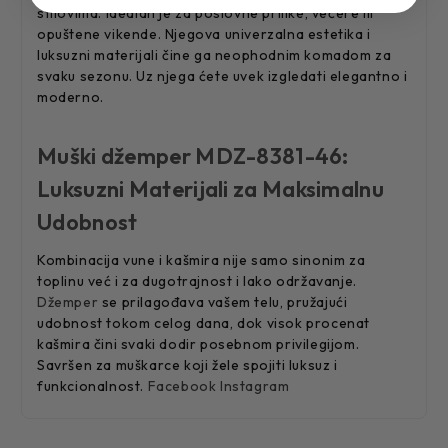
stilovima. Idealan je za poslovne prilike, večere ili
opuštene vikende. Njegova univerzalna estetika i
luksuzni materijali čine ga neophodnim komadom za
svaku sezonu. Uz njega ćete uvek izgledati elegantno i
moderno.
Muški džemper MDZ-8381-46:
Luksuzni Materijali za Maksimalnu
Udobnost
Kombinacija vune i kašmira nije samo sinonim za
toplinu već i za dugotrajnost i lako održavanje.
Džemper
se prilagođava vašem telu, pružajući
udobnost tokom celog dana, dok visok procenat
kašmira čini svaki dodir posebnom privilegijom.
Savršen za muškarce koji žele spojiti luksuz i
funkcionalnost.
Facebook
Instagram