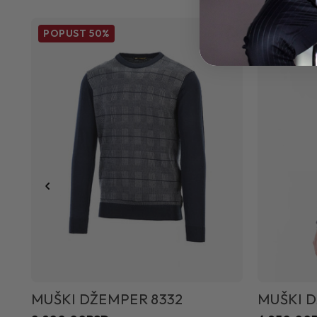
POPUST
50%
MUŠKI DŽEMPER 8332
MUŠKI D