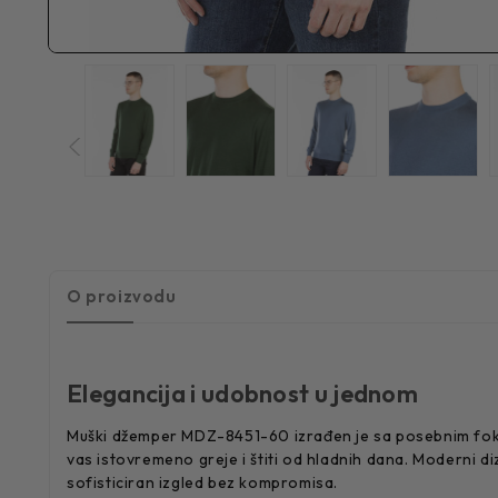
O proizvodu
Elegancija i udobnost u jednom
Muški džemper MDZ-8451-60 izrađen je sa posebnim fokus
vas istovremeno greje i štiti od hladnih dana. Moderni di
sofisticiran izgled bez kompromisa.