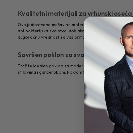
Kvalitetni materijali za vrhunski oseća
Ova jedinstvena mešavina materijala čini džemper ideal
antibakterijska svojstva, dok akril osigurava dugotrajnos
dugoročnu vrednost za vaš ormar.
Savršen poklon za svaku priliku
Tražite idealan poklon za modernog muškarca? Muški
dž
stilovima i garderobom. Poklonite toplinu, kvalitet i stil