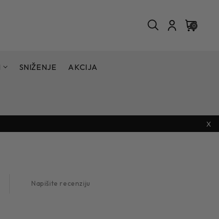
0
I
SNIŽENJE
AKCIJA
X
Napišite recenziju