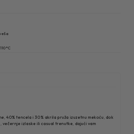
 veša
 110°C
e, 40% tencela i 30% akrila pruža izuzetnu mekoću, dok
večernje izlaske ili casual trenutke, dajući vam