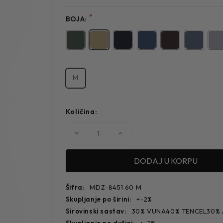
*
BOJA:
M
Količina:
Smanjite
Povećajte
količinu
količinu
MUŠKI
MUŠKI
DŽEMPER
DŽEMPER
8451
8451
Šifra:
MDZ-8451 60 M
skupljanje po širini:
+-2%
sirovinski sastav:
30% VUNA40% TENCEL30% 
skupljanje po dužini:
+-2%