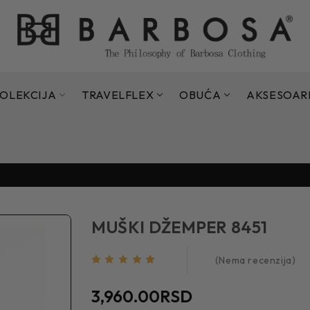
OLEKCIJA
TRAVELFLEX
OBUĆA
AKSESOAR
Sezonsko sniženje do 70% - 15.07. - 11.09.2026.
Sezonsko sniženje do 70% - 15.07. - 11.09.2026.
MUŠKI DŽEMPER 8451
(Nema recenzija)
3,960.00RSD