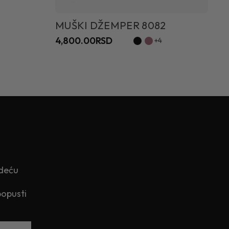
5,
MUŠKI DŽEMPER 8082
4,800.00RSD
+4
edeću
popusti