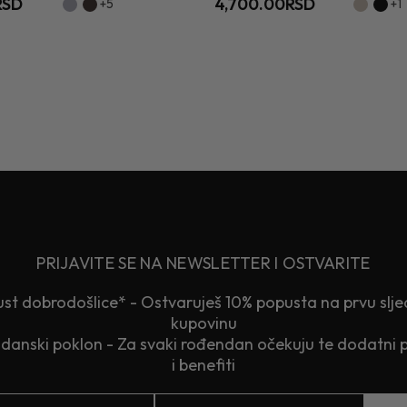
RSD
4,700.00RSD
+5
+1
PRIJAVITE SE NA NEWSLETTER I OSTVARITE
st dobrodošlice* - Ostvaruješ 10% popusta na prvu slj
kupovinu
anski poklon - Za svaki rođendan očekuju te dodatni 
i benefiti