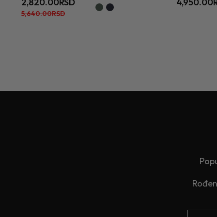
2,820.00RSD
4,950.00
5,640.00RSD
Popu
Rođend