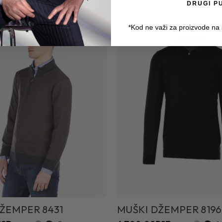
DRUGI P
*Kod ne važi za proizvode na
ŽEMPER 8431
MUŠKI DŽEMPER 8196