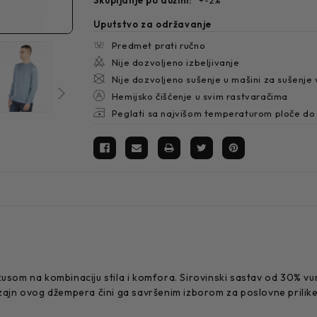
Uputstvo za održavanje
Predmet prati ručno
Nije dozvoljeno izbeljivanje
Nije dozvoljeno sušenje u mašini za sušenje
Hemijsko čišćenje u svim rastvaračima
Peglati sa najvišom temperaturom ploče do
om na kombinaciju stila i komfora. Sirovinski sastav od 30% vun
zajn ovog džempera čini ga savršenim izborom za poslovne prilike, 