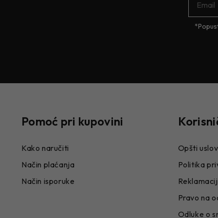
*Popust
Pomoć pri kupovini
Korisni
Kako naručiti
Opšti uslov
Način plaćanja
Politika pr
Način isporuke
Reklamaci
Pravo na o
Odluke o s