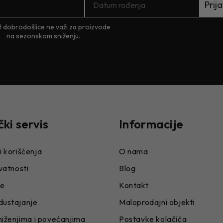
Prija
 dobrodošlice ne važi za proizvode
na sezonskom sniženju.
čki servis
Informacije
i korišćenja
O nama
ivatnosti
Blog
je
Kontakt
dustajanje
Maloprodajni objekti
niženjima i povećanjima
Postavke kolačića