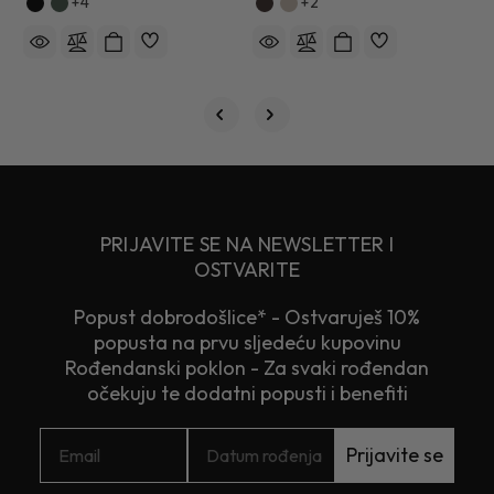
+4
+2
PRIJAVITE SE NA NEWSLETTER I
OSTVARITE
Popust dobrodošlice* - Ostvaruješ 10%
popusta na prvu sljedeću kupovinu
Rođendanski poklon - Za svaki rođendan
očekuju te dodatni popusti i benefiti
Prijavite se