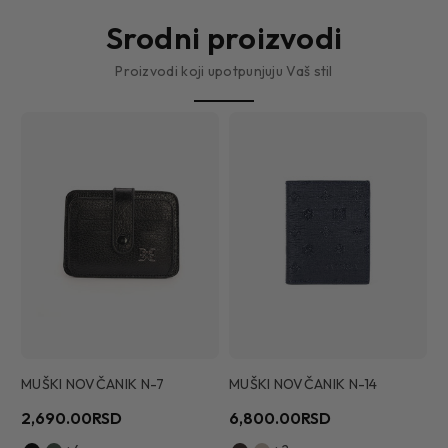
Srodni proizvodi
Proizvodi koji upotpunjuju Vaš stil
MUŠKI NOVČANIK N-7
MUŠKI NOVČANIK N-14
M
2,690.00RSD
6,800.00RSD
2