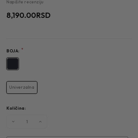
Napišite recenziju
8,190.00RSD
*
BOJA:
Univerzalna
Količina:
Smanjite
Povećajte
količinu
količinu
MUŠKI
MUŠKI
NOVČANIK
NOVČANIK