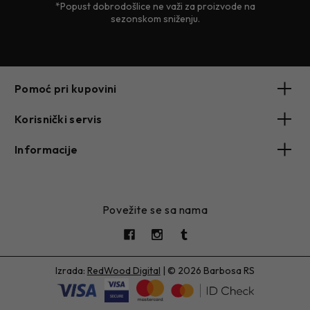
*Popust dobrodošlice ne važi za proizvode na
sezonskom sniženju.
Pomoć pri kupovini
Korisnički servis
Informacije
Povežite se sa nama
Izrada:
RedWood Digital
|
© 2026 Barbosa RS