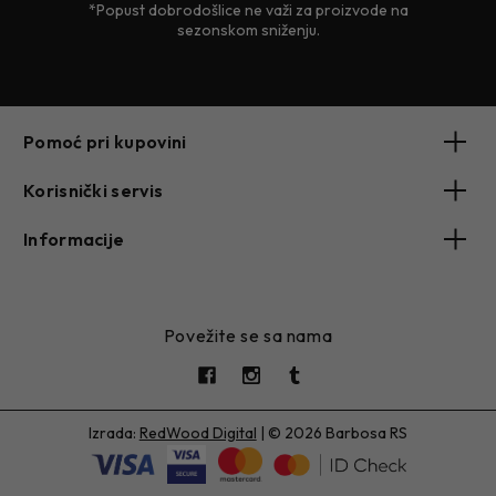
*Popust dobrodošlice ne važi za proizvode na
sezonskom sniženju.
Pomoć pri kupovini
Korisnički servis
Informacije
Povežite se sa nama
Izrada:
RedWood Digital
|
© 2026 Barbosa RS