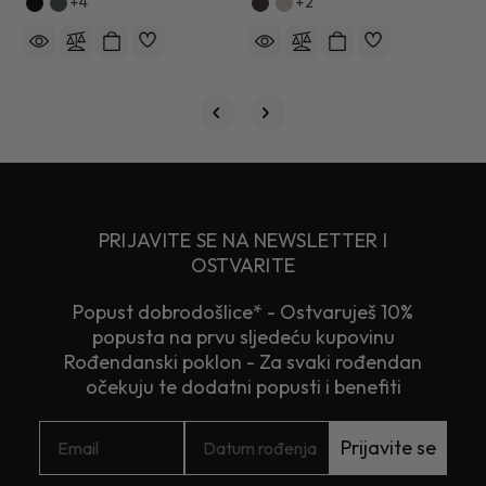
+4
+2
PRIJAVITE SE NA NEWSLETTER I
OSTVARITE
Popust dobrodošlice* - Ostvaruješ 10%
popusta na prvu sljedeću kupovinu
Rođendanski poklon - Za svaki rođendan
očekuju te dodatni popusti i benefiti
Prijavite se