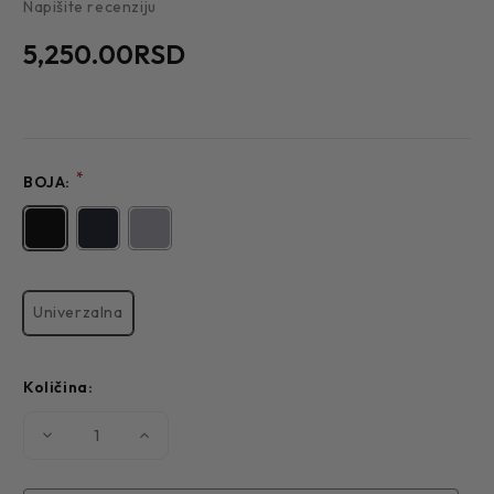
Napišite recenziju
5,250.00RSD
*
BOJA:
Univerzalna
Količina:
Smanjite
Povećajte
količinu
količinu
MUŠKI
MUŠKI
NOVČANIK
NOVČANIK