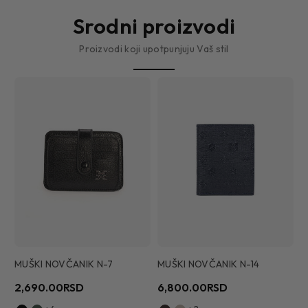
Srodni proizvodi
Proizvodi koji upotpunjuju Vaš stil
MUŠKI NOVČANIK N-7
MUŠKI NOVČANIK N-14
M
2,690.00RSD
6,800.00RSD
2