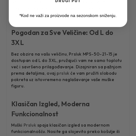
DRUGI PUT
omotati u prijatnu toplinu, čineći ga savršenim
dodatkom vašoj zimskoj garderobi. Osetite razliku
koju pravi kvalitetna sirovina uz svaki pokret.
*Kod ne važi za proizvode na sezonskom sniženju.
Pogodan za Sve Veličine: Od L do
3XL
Bez obzira na vašu veličinu, Prsluk MPS-50-21-15 je
dostupan od L do 3XL, pružajući vam ne samo toplotu
već i savršeno prilagođavanje. Dizajniran sa pažnjom
prema detaljima, ovaj
prsluk
će vam pružiti slobodu
pokreta uz istovremeno naglašavanje vaše muške
figuru.
Klasičan Izgled, Moderna
Funkcionalnost
Muški
Prsluk
spaja klasičan izgled sa modernom
funkcionalnošću. Nosite ga slojevito preko košulje ili