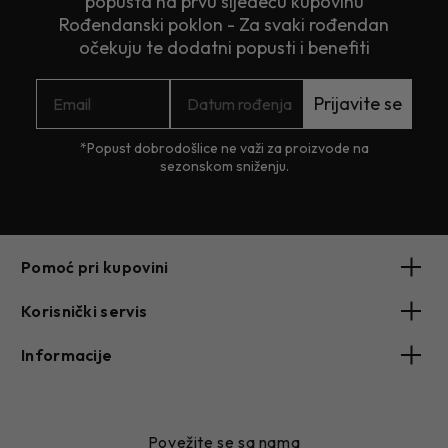
popusta na prvu sljedeću kupovinu
Rođendanski poklon - Za svaki rođendan
očekuju te dodatni popusti i benefiti
Prijavite se
*Popust dobrodošlice ne važi za proizvode na
sezonskom sniženju.
Pomoć pri kupovini
Korisnički servis
Informacije
Povežite se sa nama