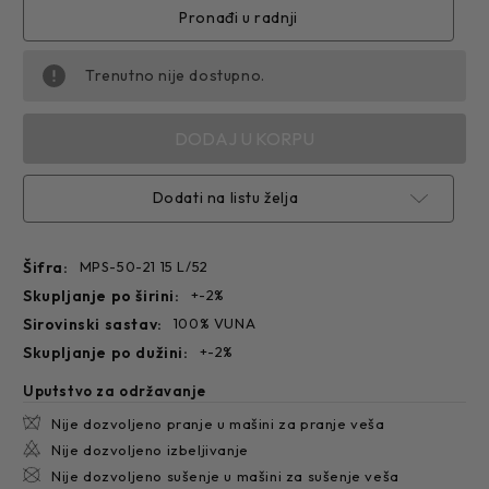
50-
50-
21
21
Pronađi u radnji
Trenutno nije dostupno.
Dodati na listu želja
Šifra:
MPS-50-21 15 L/52
skupljanje po širini:
+-2%
sirovinski sastav:
100% VUNA
skupljanje po dužini:
+-2%
Uputstvo za održavanje
Nije dozvoljeno pranje u mašini za pranje veša
Nije dozvoljeno izbeljivanje
Nije dozvoljeno sušenje u mašini za sušenje veša