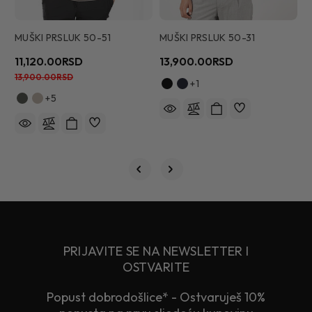
MUŠKI PRSLUK 50-51
MUŠKI PRSLUK 50-31
M
11,120.00RSD
13,900.00RSD
1
13,900.00RSD
2
+1
+5
PRIJAVITE SE NA NEWSLETTER I
OSTVARITE
Popust dobrodošlice* - Ostvaruješ 10%