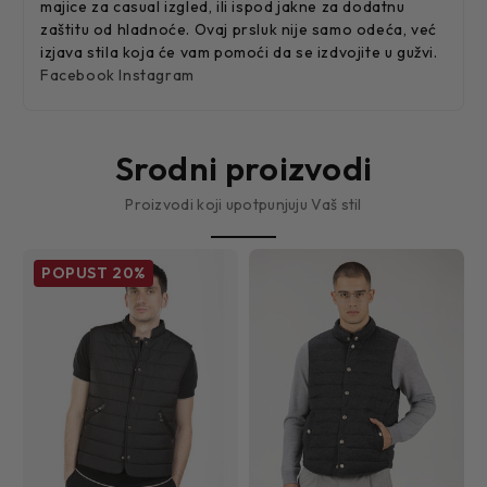
majice za casual izgled, ili ispod jakne za dodatnu
zaštitu od hladnoće. Ovaj prsluk nije samo odeća, već
izjava stila koja će vam pomoći da se izdvojite u gužvi.
Facebook
Instagram
Srodni proizvodi
Proizvodi koji upotpunjuju Vaš stil
POPUST
20%