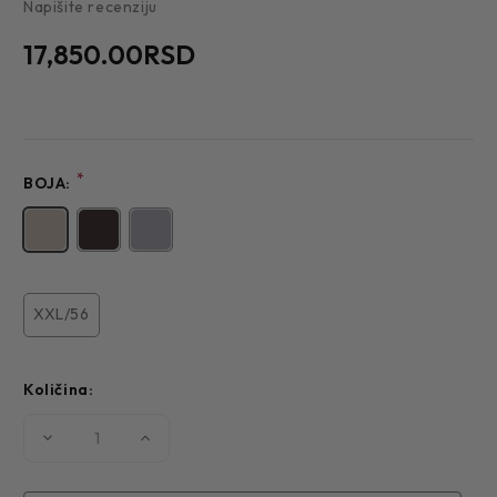
Napišite recenziju
17,850.00RSD
*
BOJA:
XXL/56
Količina:
Smanjite
Povećajte
količinu
količinu
MUŠKI
MUŠKI
PRSLUK
PRSLUK