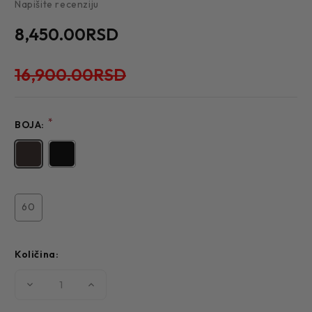
Napišite recenziju
8,450.00RSD
16,900.00RSD
*
BOJA:
60
Količina:
Smanjite
Povećajte
količinu
količinu
MUŠKI
MUŠKI