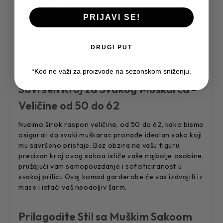
elegancije i luksuza. Sa sirovinskim sastavom od 62%
PRIJAVI SE!
poliestera, 35% viskoze i 3% likre, ovaj sako ne samo
da pruža sofisticiran izgled već i udobnost tokom
nošenja. Materijali visokog kvaliteta garantuju
DRUGI PUT
dugotrajnost, čineći ga savršenim izborom za
posebne prilike i svakodnevni luksuz.
*Kod ne važi za proizvode na sezonskom sniženju.
Savršen Kroj za Svakog Muškarca -
Veličine od 50 do 62
Nudimo širok raspon veličina, od 50 do 62, kako bismo
osigurali da svaki muškarac pronađe idealan sako koji
mu savršeno pristaje. Bez obzira na vašu figuru,
precizan kroj ovog sakoa ističe vaše najbolje osobine,
pružajući vam samopouzdanje i sofisticiranost u
svakoj prilici. Ovaj komad garderobe će vas izdvojiti iz
mase i istaći vaš neodoljiv šarm.
Prilagodite Stil sa Muškim Sakoom