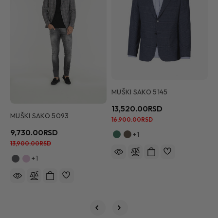
MUŠKI SAKO 5145
M
13,520.00RSD
8
MUŠKI SAKO 5093
16,900.00RSD
1
9,730.00RSD
+1
13,900.00RSD
+1