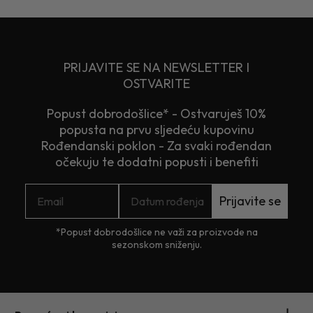
PRIJAVITE SE NA NEWSLETTER I
OSTVARITE
Popust dobrodošlice* - Ostvaruješ 10%
popusta na prvu sljedeću kupovinu
Rođendanski poklon - Za svaki rođendan
očekuju te dodatni popusti i benefiti
Prijavite se
*Popust dobrodošlice ne važi za proizvode na
sezonskom sniženju.