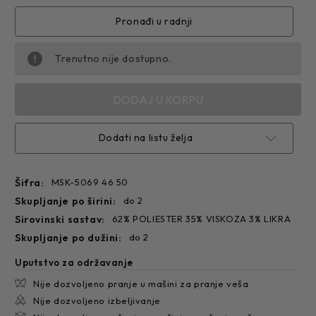
SAKO
SAKO
5069
5069
Pronađi u radnji
Trenutno nije dostupno.
Dodati na listu želja
Šifra:
MSK-5069 46 50
skupljanje po širini:
do 2
sirovinski sastav:
62% POLIESTER 35% VISKOZA 3% LIKRA
skupljanje po dužini:
do 2
Uputstvo za održavanje
Nije dozvoljeno pranje u mašini za pranje veša
Nije dozvoljeno izbeljivanje