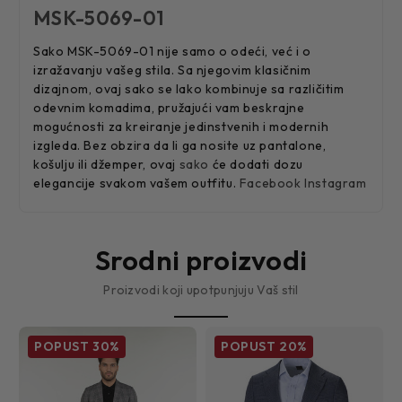
MSK-5069-01
Sako MSK-5069-01 nije samo o odeći, već i o
izražavanju vašeg stila. Sa njegovim klasičnim
dizajnom, ovaj sako se lako kombinuje sa različitim
odevnim komadima, pružajući vam beskrajne
mogućnosti za kreiranje jedinstvenih i modernih
izgleda. Bez obzira da li ga nosite uz pantalone,
košulju ili džemper, ovaj
sako
će dodati dozu
elegancije svakom vašem outfitu.
Facebook
Instagram
Srodni proizvodi
Proizvodi koji upotpunjuju Vaš stil
POPUST
30%
POPUST
20%