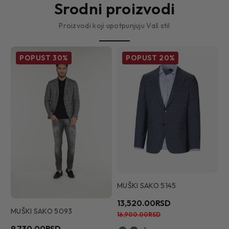
Srodni proizvodi
Proizvodi koji upotpunjuju Vaš stil
POPUST
30%
POPUST
20%
MUŠKI SAKO 5145
M
13,520.00RSD
8
MUŠKI SAKO 5093
16,900.00RSD
1
9,730.00RSD