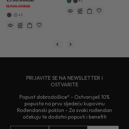
+1
13,900.00RSD
+1
PRIJAVITE SE NA NEWSLETTER I
OSTVARITE
Popust dobrodošlice* - Ostvaruješ 10%
popusta na prvu sljedeću kupovinu
Rođendanski poklon - Za svaki rođendan
očekuju te dodatni popusti i benefiti