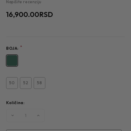
Napišite recenziju
16,900.00RSD
*
BOJA:
50
52
58
Količina:
Smanjite
Povećajte
količinu
količinu
MUŠKI
MUŠKI
SAKO
SAKO