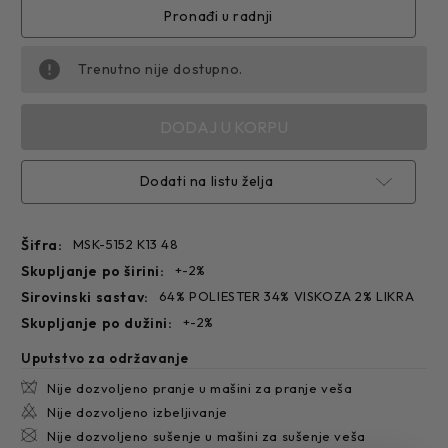
5152
5152
Pronađi u radnji
Trenutno nije dostupno.
Dodati na listu želja
Šifra:
MSK-5152 K13 48
skupljanje po širini:
+-2%
sirovinski sastav:
64% POLIESTER 34% VISKOZA 2% LIKRA
skupljanje po dužini:
+-2%
Uputstvo za održavanje
Nije dozvoljeno pranje u mašini za pranje veša
Nije dozvoljeno izbeljivanje
Nije dozvoljeno sušenje u mašini za sušenje veša