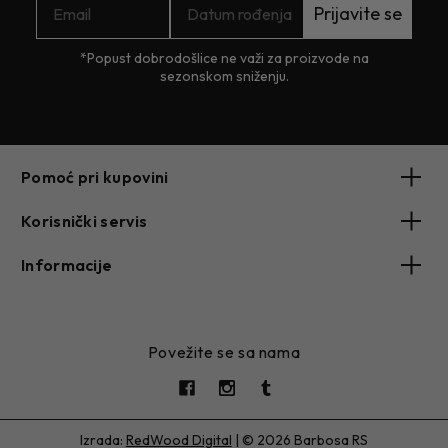
Prijavite se
*Popust dobrodošlice ne važi za proizvode na
sezonskom sniženju.
Pomoć pri kupovini
Korisnički servis
Informacije
Povežite se sa nama
Izrada:
RedWood Digital
|
© 2026 Barbosa RS