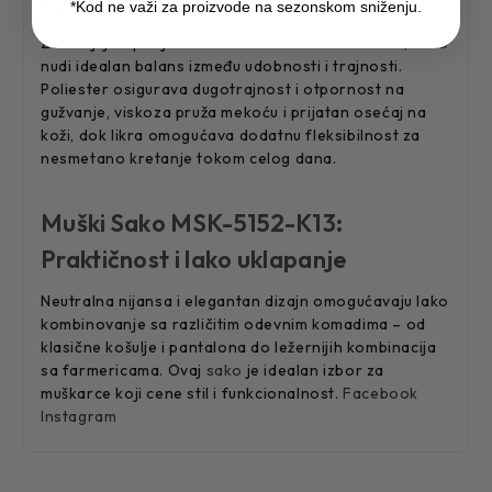
udobnost
*Kod ne važi za proizvode na sezonskom sniženju.
Zahvaljujući pažljivo odabranom sastavu tkanine,
sako
nudi idealan balans između udobnosti i trajnosti.
Poliester osigurava dugotrajnost i otpornost na
gužvanje, viskoza pruža mekoću i prijatan osećaj na
koži, dok likra omogućava dodatnu fleksibilnost za
nesmetano kretanje tokom celog dana.
Muški Sako MSK-5152-K13:
Praktičnost i lako uklapanje
Neutralna nijansa i elegantan dizajn omogućavaju lako
kombinovanje sa različitim odevnim komadima – od
klasične košulje i pantalona do ležernijih kombinacija
sa farmericama. Ovaj
sako
je idealan izbor za
muškarce koji cene stil i funkcionalnost.
Facebook
Instagram