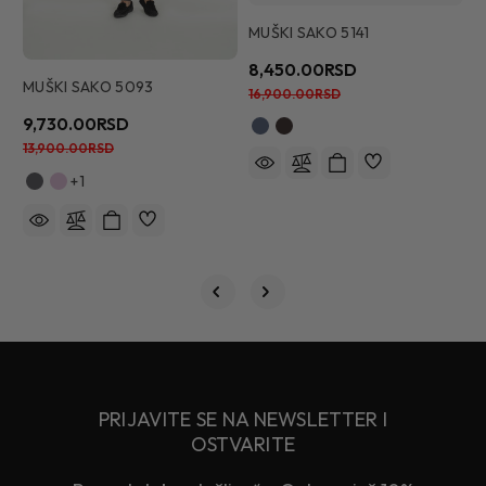
MUŠKI SAKO 5141
M
8,450.00RSD
1
MUŠKI SAKO 5093
16,900.00RSD
1
9,730.00RSD
13,900.00RSD
+1
PRIJAVITE SE NA NEWSLETTER I
OSTVARITE