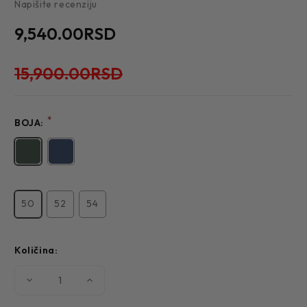
Napišite recenziju
9,540.00RSD
15,900.00RSD
*
BOJA:
50
52
54
Količina:
Smanjite
Povećajte
količinu
količinu
MUŠKI
MUŠKI