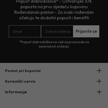
Popust dobrodošlice* - Ostvaruješ 10%
popusta na prvu sljedeću kupovinu
Rođendanski poklon - Za svaki rođendan
očekuju te dodatni popusti i benefiti
Prijavite se
*Popust dobrodošlice ne važi za proizvode na
sezonskom sniženju.
Pomoć pri kupovini
Korisnički servis
Informacije