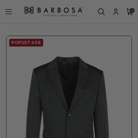
0
POPUST
40%