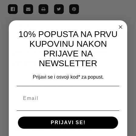
O proizvodu
10% POPUSTA NA PRVU
KUPOVINU NAKON
Luksuzan i Komforan – Idealna
PRIJAVE NA
Oprema za Svaku Priliku
NEWSLETTER
Muški sako MSK-5301-41 nudi kombinaciju luksuza i
Prijavi se i osvoji kod* za popust.
komfora, idealnu za moderne muškarce koji žele
eleganciju i praktičnost. Napravljen od
visokokvalitetnih materijala, sako se prilagođava
obliku tela i omogućava maksimalnu slobodu kretanja.
Sa savršenim balansom između viskoze, poliestera i
likre, pruža vrhunsku udobnost čak i pri dužem nošenju.
PRIJAVI SE!
Savremeni Dizajn za Svaku