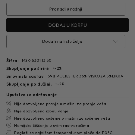
SAKO
SAKO
5301
5301
Pronađi u radnji
Dodati na listu želja
Šifra:
MSK-5301 13 50
skupljanje po širini:
+-2%
sirovinski sastav:
59% POLIESTER 36% VISKOZA 5%LIKRA
skupljanje po dužini:
+-2%
Uputstvo za održavanje
Nije dozvoljeno pranje u mašini za pranje veša
Nije dozvoljeno izbeljivanje
Nije dozvoljeno sušenje u mašini za sušenje veša
Hemijsko čišćenje u svim rastvaračima
Peglati sa najvišom temperaturom ploče do 110°C