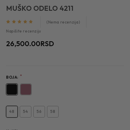
MUŠKO ODELO 4211
(Nema recenzija)
Napišite recenziju
26,500.00RSD
*
BOJA:
48
54
56
58