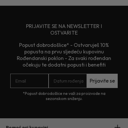
PRIJAVITE SE NA NEWSLETTER I
OSTVARITE
Popust dobrodošlice* - Ostvaruješ 10%
popusta na prvu sljedeću kupovinu
Rođendanski poklon - Za svaki rođendan
očekuju te dodatni popusti i benefiti
Prijavite se
*Popust dobrodošlice ne važi za proizvode na
sezonskom sniženju.
Pomoć pri kupovini