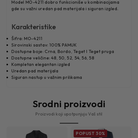
Model MO-4211 dobro funkcioniše u kombinacijama
gde su važni uredan pad materijala i siguran izgled.
Karakteristike
Šifra: MO-4211
Sirovinski sastav: 100% PAMUK
Dostupne boje: Crna, Bordo, Teget I Teget pruga
Dostupne veličine: 48, 50, 52, 54, 56, 58
Kompletan elegantan izgled
Uredan pad materijala
Siguran nastup u važnim prilikama
Srodni proizvodi
Proizvodi koji upotpunjuju Vaš stil
POPUST
30%