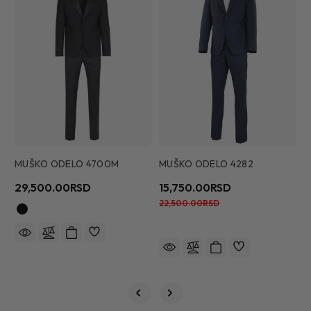
MUŠKO ODELO 4700M
MUŠKO ODELO 4282
M
29,500.00RSD
15,750.00RSD
1
22,500.00RSD
2