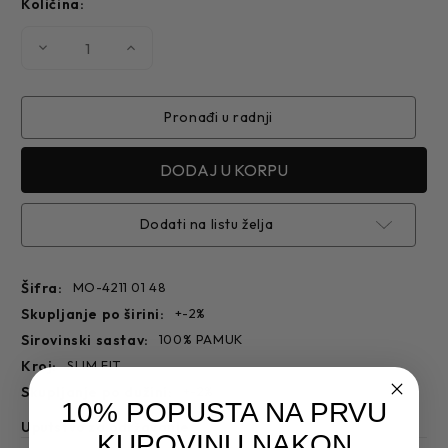
Količina:
Smanjite
Povećajte
količinu
količinu
MUŠKO
MUŠKO
ODELO
ODELO
4211
4211
Pronađi u radnji
Dodati na listu želja
Šifra:
MO-4211 01 48
skupljanje po širini:
+-2%
sirovinski sastav:
100% PAMUK
kroj:
SLIM FIT
skupljanje po dužini:
+-2%
10% POPUSTA NA PRVU
Uputstvo za održavanje
KUPOVINU NAKON