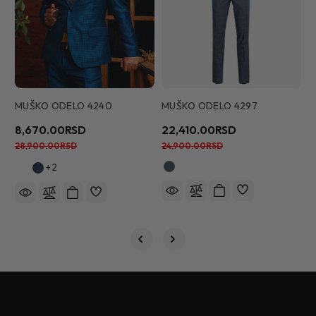
MUŠKO ODELO 4240
MUŠKO ODELO 4297
M
8,670.00RSD
22,410.00RSD
1
28,900.00RSD
24,900.00RSD
2
+2