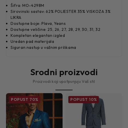
Šifra: MO-4298M
Sirovinski sastav: 62% POLIESTER 35% VISKOZA 3%
LIKRA
Dostupne boje: Plava, Yeans
Dostupne veličine: 25, 26, 27, 28, 29, 30, 31, 32
Kompletan elegantan izgled
Uredan pad materijala
Siguran nastup u važnim prilikama
Srodni proizvodi
Proizvodi koji upotpunjuju Vaš stil
POPUST
70%
POPUST
10%