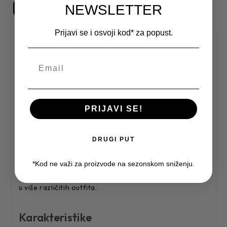
NEWSLETTER
Prijavi se i osvoji kod* za popust.
O proizvodu
Ako tražite komad koji se lako uklapa u garderobu,
MO-4298M donosi dobar balans kvaliteta i
upotrebljivosti. Dobar je za muškarce koji vole
praktičnu garderobu sa jasnim stilom.
PRIJAVI SE!
Sastav 62% POLIESTER 35% VISKOZA 3% LIKRA
pomaže da komad zadrži oblik, bude prijatan za
nošenje i lakši za održavanje. Kroj i forma daju
DRUGI PUT
kompletan izgled za prilike u kojima je važan dobar
utisak.
*Kod ne važi za proizvode na sezonskom sniženju.
Njegova svestranost pomaže da isti artikal iskoristite
u više različitih outfita.
Karakteristike