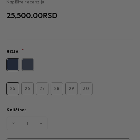
Napišite recenziju
25,500.00RSD
*
BOJA:
25
26
27
28
29
30
Količina:
Smanjite
Povećajte
količinu
količinu
MUŠKO
MUŠKO
ODELO
ODELO