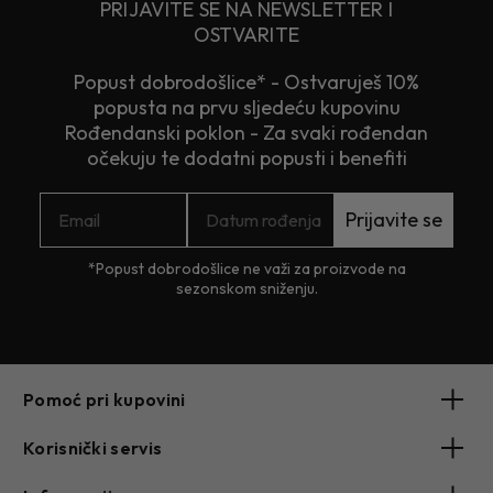
PRIJAVITE SE NA NEWSLETTER I
OSTVARITE
Popust dobrodošlice* - Ostvaruješ 10%
popusta na prvu sljedeću kupovinu
Rođendanski poklon - Za svaki rođendan
očekuju te dodatni popusti i benefiti
Prijavite se
*Popust dobrodošlice ne važi za proizvode na
sezonskom sniženju.
Pomoć pri kupovini
Korisnički servis