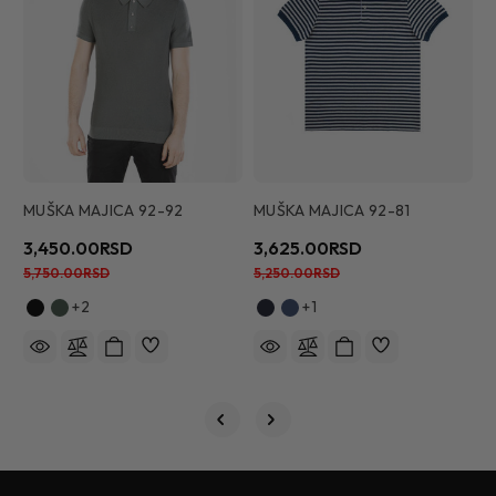
MUŠKA MAJICA 92-92
MUŠKA MAJICA 92-81
M
3,450.00RSD
3,625.00RSD
1
5,750.00RSD
5,250.00RSD
4
+2
+1