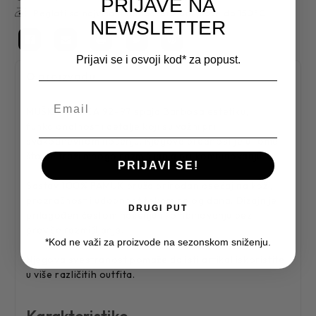
PRIJAVE NA
Peglati sa najvišom temperaturom ploče do 150°C
NEWSLETTER
Prijavi se i osvoji kod* za popust.
O proizvodu
MUŠKA MAJICA 92-97 spaja Barbosa estetiku,
funkcionalnost i detalje koji su važni pri
svakodnevnom nošenju. Njegova prednost je u tome
što ne traži mnogo razmišljanja pri kombinovanju.
PRIJAVI SE!
Sastav 100% PAMUK pruža prirodan osećaj na koži,
prozračnost i udobnost tokom celog dana. Dizajn je
DRUGI PUT
prilagođen čestom nošenju i kombinovanju bez
previše razmišljanja.
*Kod ne važi za proizvode na sezonskom sniženju.
Njegova svestranost pomaže da isti artikal iskoristite
u više različitih outfita.
Karakteristike