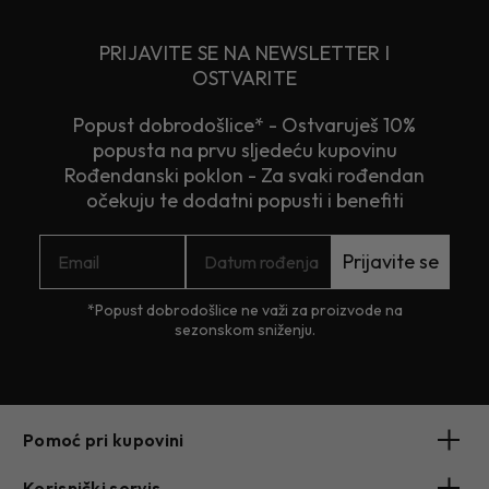
PRIJAVITE SE NA NEWSLETTER I
OSTVARITE
Popust dobrodošlice* - Ostvaruješ 10%
popusta na prvu sljedeću kupovinu
Rođendanski poklon - Za svaki rođendan
očekuju te dodatni popusti i benefiti
Prijavite se
*Popust dobrodošlice ne važi za proizvode na
sezonskom sniženju.
Pomoć pri kupovini
Korisnički servis