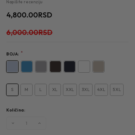
Napišite recenziju
4,800.00RSD
6,000.00RSD
*
BOJA:
S
M
L
XL
XXL
3XL
4XL
5XL
Količina:
Smanjite
Povećajte
količinu
količinu
MUŠKA
MUŠKA