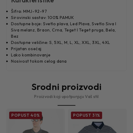
Šifra: MMJ-92-97
Sirovinski sastav: 100% PAMUK
Dostupne boje: Svetlo plava, Led Plava, Svetlo Siva I
Siva melanz, Braon, Crna, Teget I Teget pruga, Bela,
Bez
Dostupne veličine: S, 5XL, M, L, XL, XXL, 3XL, 4XL
Prijatan osećaj
Lako kombinovanje
Nosivost tokom celog dana
Srodni proizvodi
Proizvodi koji upotpunjuju Vaš stil
POPUST
40%
POPUST
31%