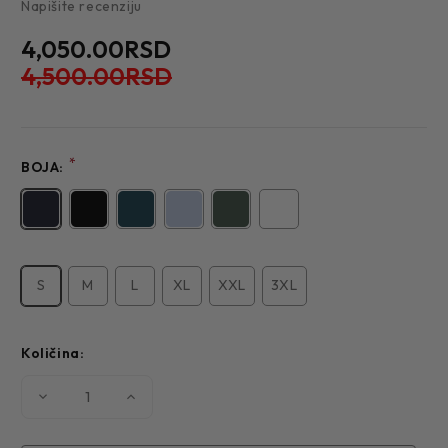
Napišite recenziju
4,050.00RSD
4,500.00RSD
*
BOJA:
S
M
L
XL
XXL
3XL
Količina:
Smanjite
Povećajte
količinu
količinu
MUŠKA
MUŠKA
MAJICA
MAJICA