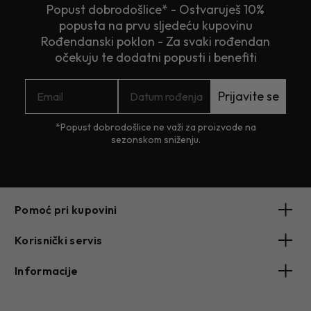
Popust dobrodošlice* - Ostvaruješ 10%
popusta na prvu sljedeću kupovinu
Rođendanski poklon - Za svaki rođendan
očekuju te dodatni popusti i benefiti
Prijavite se
*Popust dobrodošlice ne važi za proizvode na
sezonskom sniženju.
Pomoć pri kupovini
Korisnički servis
Informacije