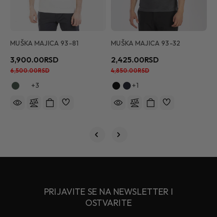
MUŠKA MAJICA 93-81
MUŠKA MAJICA 93-32
M
3,900.00RSD
2,425.00RSD
5
6,500.00RSD
4,850.00RSD
7
+3
+1
PRIJAVITE SE NA NEWSLETTER I
OSTVARITE