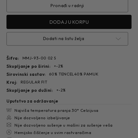
93-
93-
00
00
Pronađi u radnji
Dodati na listu želja
Šifra:
MMJ-93-00 02 S
skupljanje po širini:
+-2%
sirovinski sastav:
60% TENCEL40% PAMUK
kroj:
REGULAR FIT
skupljanje po dužini:
+-2%
Uputstvo za održavanje
Najviša temperatura pranja 30° Celzijusa
Nije dozvoljeno izbeljivanje
Nije dozvoljeno sušenje u mašini za sušenje veša
Hemijsko čišćenje u svim rastvaračima