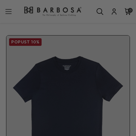
0
POPUST
10%