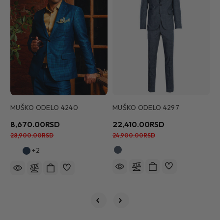
MUŠKO ODELO 4240
MUŠKO ODELO 4297
M
8,670.00RSD
22,410.00RSD
1
28,900.00RSD
24,900.00RSD
2
+2