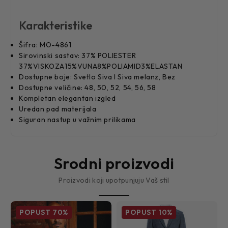
Karakteristike
Šifra: MO-4861
Sirovinski sastav: 37% POLIESTER
37%VISKOZA15%VUNA8%POLIAMID3%ELASTAN
Dostupne boje: Svetlo Siva I Siva melanz, Bez
Dostupne veličine: 48, 50, 52, 54, 56, 58
Kompletan elegantan izgled
Uredan pad materijala
Siguran nastup u važnim prilikama
Srodni proizvodi
Proizvodi koji upotpunjuju Vaš stil
POPUST
70%
POPUST
10%