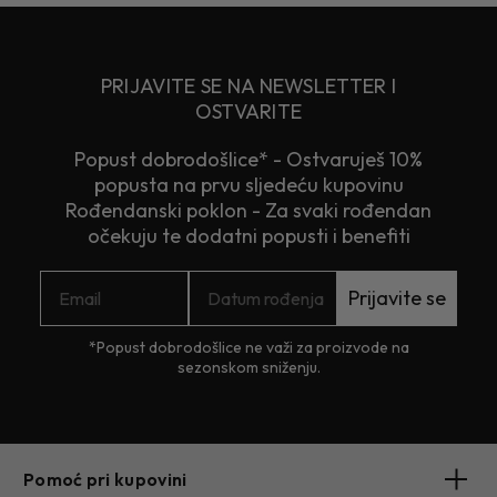
PRIJAVITE SE NA NEWSLETTER I
OSTVARITE
Popust dobrodošlice* - Ostvaruješ 10%
popusta na prvu sljedeću kupovinu
Rođendanski poklon - Za svaki rođendan
očekuju te dodatni popusti i benefiti
Prijavite se
*Popust dobrodošlice ne važi za proizvode na
sezonskom sniženju.
Pomoć pri kupovini