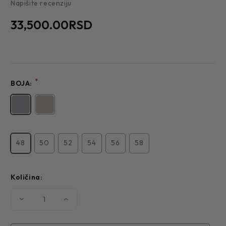
Napišite recenziju
33,500.00RSD
*
BOJA:
48
50
52
54
56
58
Količina:
Smanjite
Povećajte
količinu
količinu
MUŠKO
MUŠKO
ODELO
ODELO