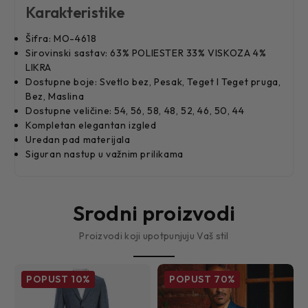
Karakteristike
Šifra: MO-4618
Sirovinski sastav: 63% POLIESTER 33% VISKOZA 4%
LIKRA
Dostupne boje: Svetlo bez, Pesak, Teget I Teget pruga,
Bez, Maslina
Dostupne veličine: 54, 56, 58, 48, 52, 46, 50, 44
Kompletan elegantan izgled
Uredan pad materijala
Siguran nastup u važnim prilikama
Srodni proizvodi
Proizvodi koji upotpunjuju Vaš stil
POPUST
10%
POPUST
70%