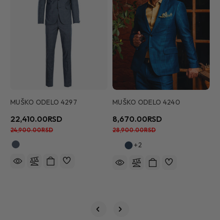
MUŠKO ODELO 4297
MUŠKO ODELO 4240
22,410.00RSD
8,670.00RSD
M
24,900.00RSD
28,900.00RSD
2
+2