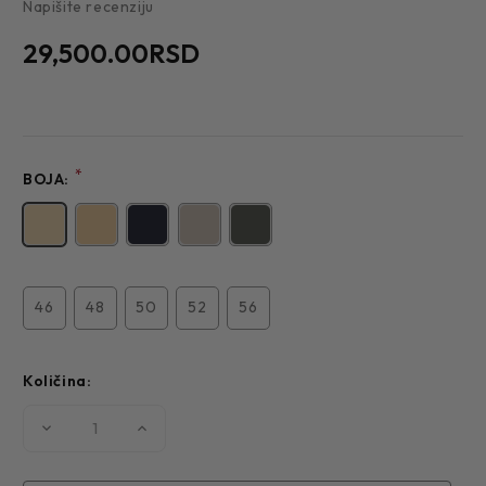
Napišite recenziju
29,500.00RSD
*
BOJA:
46
48
50
52
56
Količina:
Smanjite
Povećajte
količinu
količinu
MUŠKO
MUŠKO
ODELO
ODELO