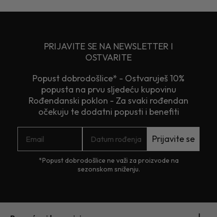
PRIJAVITE SE NA NEWSLETTER I
OSTVARITE
Popust dobrodošlice* - Ostvaruješ 10%
popusta na prvu sljedeću kupovinu
Rođendanski poklon - Za svaki rođendan
očekuju te dodatni popusti i benefiti
Prijavite se
*Popust dobrodošlice ne važi za proizvode na
sezonskom sniženju.