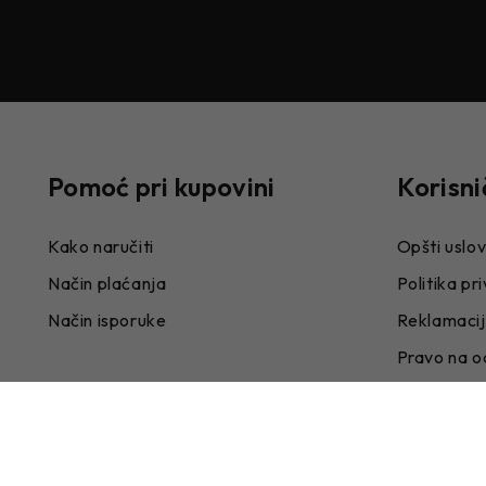
Pomoć pri kupovini
Korisni
Kako naručiti
Opšti uslov
Način plaćanja
Politika pr
Način isporuke
Reklamaci
Pravo na o
Odluke o s
Zaposlenj