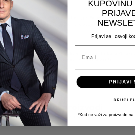
KUPOVINU
je
PRIJAV
ruta, lista ljubičice i ružičastog bibera, pružajući trenutnu sveži
NEWSLE
 cvetnu mekoću i voćnu slast. Svaka nota pažljivo je usklađena da p
Prijavi se i osvoji k
, amberwooda, tonka pasulja, vetivera i kakaa. Barbosa Philosophy
vne trenutke kada želite da ostavite utisak bez reči.
PRIJAVI 
DRUGI P
Srodni proizvodi
*Kod ne važi za proizvode na
Proizvodi koji upotpunjuju Vaš stil