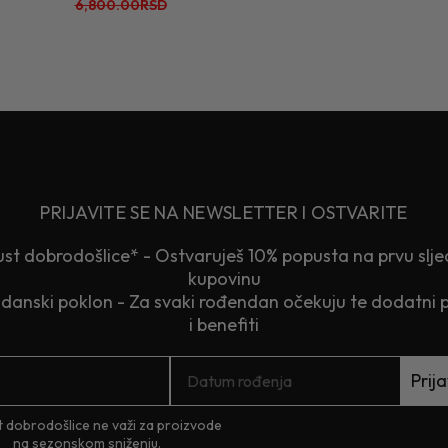
6,800.00RSD
PRIJAVITE SE NA NEWSLETTER I OSTVARITE
st dobrodošlice* - Ostvaruješ 10% popusta na prvu slj
kupovinu
anski poklon - Za svaki rođendan očekuju te dodatni 
i benefiti
Prija
 dobrodošlice ne važi za proizvode
na sezonskom sniženju.