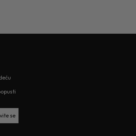
edeću
popusti
vite se