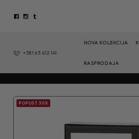
NOVA KOLEKCIJA
K
+381 63 612 141
RASPRODAJA
POPUST
30%