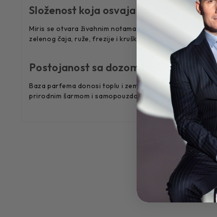
Složenost koja osvaja na prvo mirisan
Miris se otvara živahnim notama bergamota, jabuke, grejpf
zelenog čaja, ruže, frezije i kruške, koje donose suptilnu
Postojanost sa dozom topline
Baza parfema donosi toplu i zemljanu mešavinu kedrovine
prirodnim šarmom i samopouzdanjem, savršen za svakodne