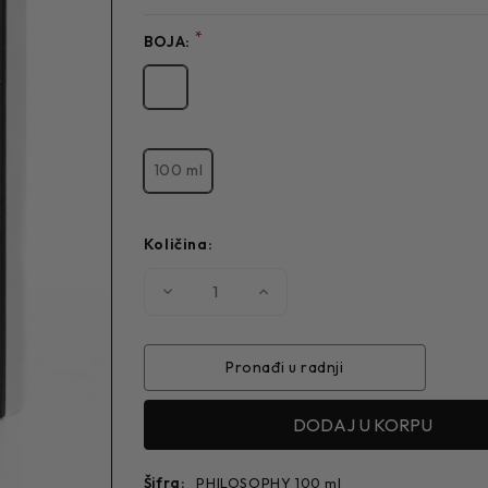
*
BOJA:
100 ml
Količina:
Smanjite
Povećajte
količinu
količinu
PARFEM
PARFEM
PHILOSOPHY
PHILOSOPHY
Pronađi u radnji
Šifra:
PHILOSOPHY 100 ml