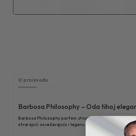
O proizvodu
Barbosa Philosophy – Oda tihoj elegan
Barbosa Philosophy parfem stvoren je za muškarca koji sv
stvarajući osvežavajuću i laganu kompoziciju koja odiše tih