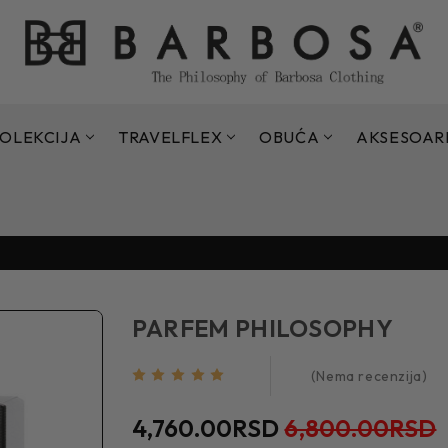
OLEKCIJA
TRAVELFLEX
OBUĆA
AKSESOAR
Sezonsko sniženje do 70% - 15.07. - 11.09.2026.
Sezonsko sniženje do 70% - 15.07. - 11.09.2026.
PARFEM PHILOSOPHY
(Nema recenzija)
4,760.00RSD
6,800.00RSD