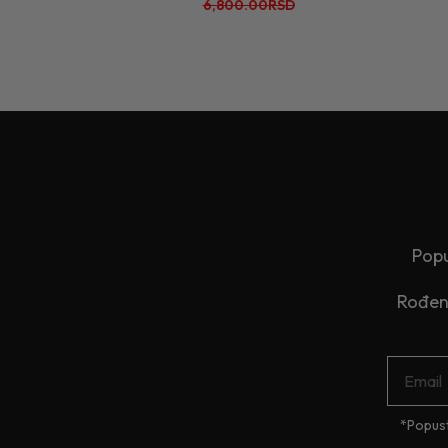
6,800.00RSD
Popu
Rođend
*Popust