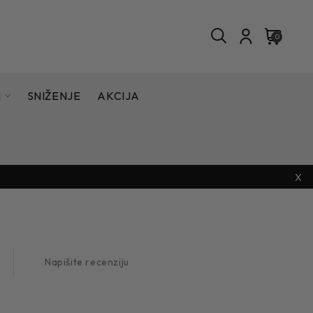
0
I
SNIŽENJE
AKCIJA
X
Napišite recenziju