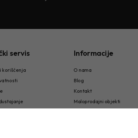
čki servis
Informacije
i korišćenja
O nama
ivatnosti
Blog
je
Kontakt
dustajanje
Maloprodajni objekti
niženjima i povećanjima
Postavke kolačića
e