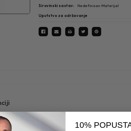
sirovinski sastav:
Nedefinisan Materijal
Uputstvo za održavanje
ciji
oju snagu izražava kroz suptilnost i rafiniran ukus. Ovaj miris k
im luksuzom. Idealan je za letnje dane ili za muškarca koji preferira
10% POPUSTA