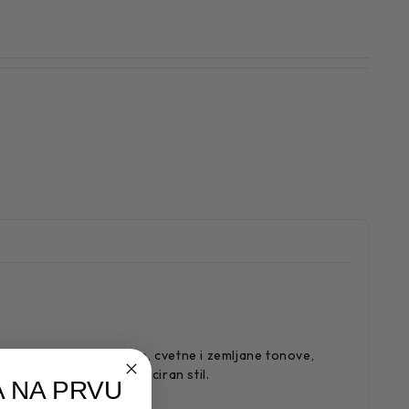
ombinuje citrusne, voćne, cvetne i zemljane tonove,
 nenametljiv, ali sofisticiran stil.
 NA PRVU