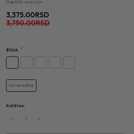
Napišite recenziju
3,375.00RSD
3,750.00RSD
*
BOJA:
Univerzalna
Količina:
Smanjite
Povećajte
količinu
količinu
SET
SET
KRAVATA
KRAVATA