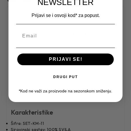
NEWSLETTER
O proizvodu
Prijavi se i osvoji kod* za popust.
Ako tražite komad koji se lako uklapa u garderobu,
SET-KM-11 donosi dobar balans kvaliteta i
upotrebljivosti. Pogodan je za svečane, poslovne i
formalne kombinacije.
Sastav 100% SVILA daje dobar balans udobnosti,
PRIJAVI SE!
trajnosti i svakodnevne praktičnosti. Dizajn je
prilagođen čestom nošenju i kombinovanju bez
previše razmišljanja.
DRUGI PUT
Dovoljno je upečatljiv da popravi kombinaciju, a
*Kod ne važi za proizvode na sezonskom sniženju.
dovoljno jednostavan da ostane lako nosiv.
Karakteristike
Šifra: SET-KM-11
Sirovinski sastav: 100% SVILA