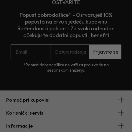
OSTVARITE
Popust dobrodošlice* - Ostvaruješ 10%
popusta na prvu sljedeću kupovinu
Rođendanski poklon - Za svaki rođendan
očekuju te dodatni popusti i benefiti
Prijavite se
*Popust dobrodošlice ne važi za proizvode na
sezonskom sniženju.
Pomoć pri kupovini
Korisnički servis
Informacije