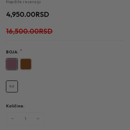
Napišite recenziju
4,950.00RSD
16,500.00RSD
*
BOJA:
46
Količina:
Smanjite
Povećajte
količinu
količinu
MUŠKI
MUŠKI