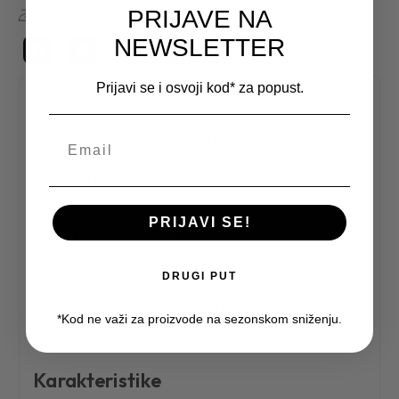
PRIJAVE NA
Peglati sa najvišom temperaturom ploče do 110°C
NEWSLETTER
Prijavi se i osvoji kod* za popust.
O proizvodu
MUŠKI SAKO 5050 povezuje klasičnu eleganciju i
savremen način oblačenja. Donosi balans između
klasičnog i modernog muškog stila.
Kombinacija 62% POLIESTER 35% VISKOZA 3% LIKRA
PRIJAVI SE!
pruža lep pad materijala, udobnost i dovoljno
fleksibilnosti. Pažnja je na formi, padu i detaljima koji
daju prefinjen izgled.
DRUGI PUT
Može da bude centralni komad kombinacije ili
*Kod ne važi za proizvode na sezonskom sniženju.
diskretan dodatak koji sve povezuje.
Karakteristike