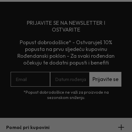
PRIJAVITE SE NA NEWSLETTER I
OSTVARITE
Popust dobrodošlice* - Ostvaruješ 10%
popusta na prvu sljedeću kupovinu
Rođendanski poklon - Za svaki rođendan
očekuju te dodatni popusti i benefiti
Prijavite se
*Popust dobrodošlice ne važi za proizvode na
sezonskom sniženju.
Pomoć pri kupovini