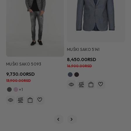
MUŠKI SAKO 5141
M
8,450.00RSD
1
MUŠKI SAKO 5093
16,900.00RSD
1
9,730.00RSD
13,900.00RSD
+1